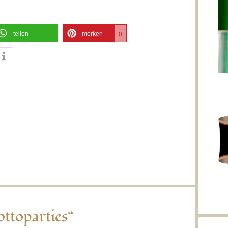
teilen
merken
0
ttoparties“