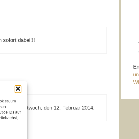
sofort dabei!!!
En
un
Wh
ookies, um
esen
bend am Mittwoch, den 12. Februar 2014.
tige IDs auf
rückziehst,