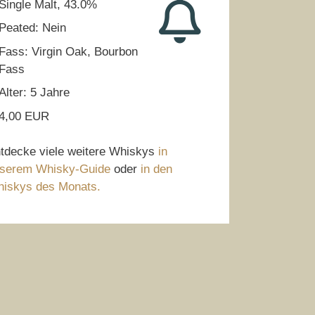
Single Malt, 43.0%
Peated: Nein
Fass: Virgin Oak, Bourbon
Fass
Alter: 5 Jahre
4,00 EUR
tdecke viele weitere Whiskys
in
serem Whisky-Guide
oder
in den
iskys des Monats.