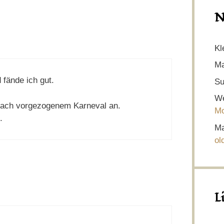
N
Kl
Ma
 fände ich gut.
Su
We
 nach vorgezogenem Karneval an.
Mo
.
Ma
ol
L