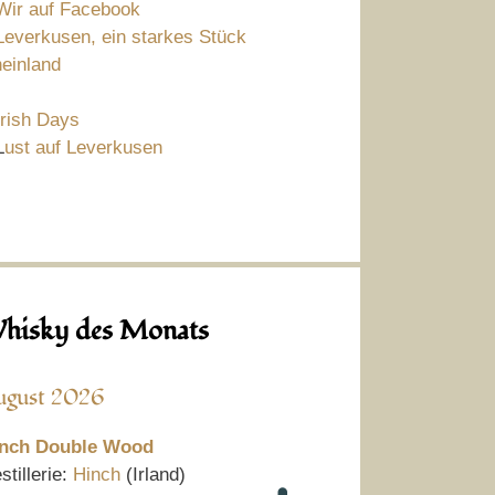
Wir auf Facebook
Leverkusen, ein starkes Stück
einland
Irish Days
L
ust auf Leverkusen
hisky des Monats
ugust 2026
nch Double Wood
stillerie:
Hinch
(Irland)