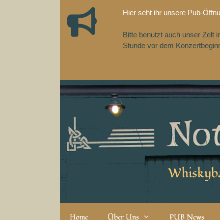
Zum
Hier seht ihr unsere Pub-Öffn
Inhalt
springen
Bitte benutzt auch unser Zelt
Stunde vor dem Konzertbeginn,
Whiskyba
Home
Über Uns
PUB News