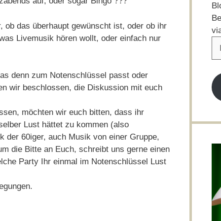
zabends auf, oder sogar Bingo ???
Bl
Be
, ob das überhaupt gewünscht ist, oder ob ihr
vi
etwas Livemusik hören wollt, oder einfach nur
E-
Ma
Ad
 das denn zum Notenschlüssel passt oder
en wir beschlossen, die Diskussion mit euch
ssen, möchten wir euch bitten, dass ihr
h selber Lust hättet zu kommen (also
k der 60iger, auch Musik von einer Gruppe,
um die Bitte an Euch, schreibt uns gerne einen
lche Party Ihr einmal im Notenschlüssel Lust
regungen.