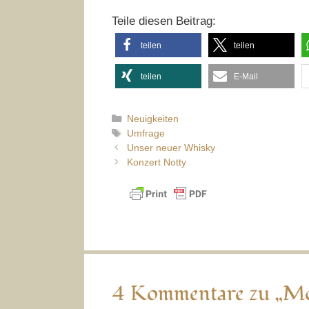
Teile diesen Beitrag:
teilen
teilen
teilen
E-Mail
Kategorien
Neuigkeiten
Schlagwörter
Umfrage
Unser neuer Whisky
Konzert Notty
4 Kommentare zu „Mo