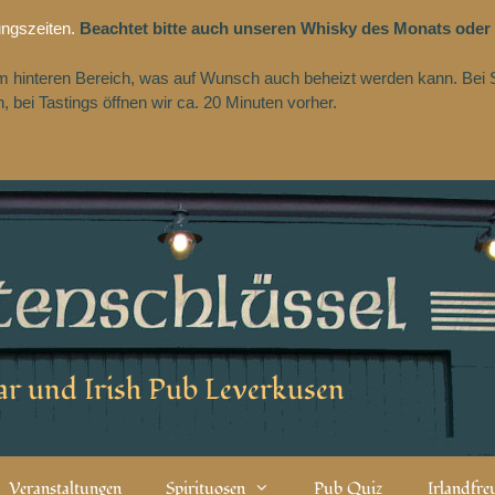
ungszeiten.
Beachtet bitte auch unseren Whisky des Monats oder
 im hinteren Bereich, was auf Wunsch auch beheizt werden kann. Bei 
 bei Tastings öffnen wir ca. 20 Minuten vorher.
r und Irish Pub Leverkusen
Veranstaltungen
Spirituosen
Pub Quiz
Irlandfr