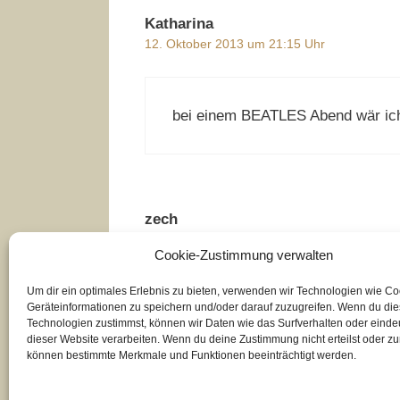
Katharina
12. Oktober 2013 um 21:15 Uhr
bei einem BEATLES Abend wär ich 
zech
14. Januar 2014 um 20:27 Uhr
Cookie-Zustimmung verwalten
Um dir ein optimales Erlebnis zu bieten, verwenden wir Technologien wie C
Geräteinformationen zu speichern und/oder darauf zuzugreifen. Wenn du di
Wir machen jetzt einen Beatles-A
Technologien zustimmst, können wir Daten wie das Surfverhalten oder eindeu
dieser Website verarbeiten. Wenn du deine Zustimmung nicht erteilst oder zu
können bestimmte Merkmale und Funktionen beeinträchtigt werden.