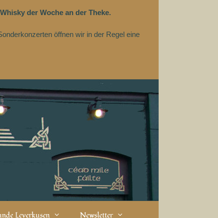
 Whisky der Woche an der Theke.
Sonderkonzerten öffnen wir in der Regel eine
eunde Leverkusen
Newsletter