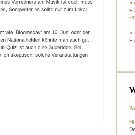
ines Vorredners an: Musik ist cool; muss
»
lues, Songwriter es sollte nur zum Lokal
»
Rh
t wie ‚Bloomsday‘ am 16. Juni oder der
»
hen Nationalhelden könnte man auch gut
» 
 Pub-Quiz ist auch eine Superidee. Bei
ich skeptisch; solche Veranstaltungen
W
A
Hi
De