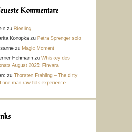
eueste Kommentare
ein
zu
Riesling
rita Konopka
zu
Petra Sprenger solo
sanne
zu
Magic Moment
rner Hohmann
zu
Whiskey des
nats August 2025: Finvara
rc
zu
Thorsten Frahling – The dirty
d one man raw folk experience
inks