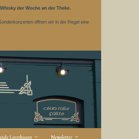
 Whisky der Woche an der Theke.
Sonderkonzerten öffnen wir in der Regel eine
eunde Leverkusen
Newsletter