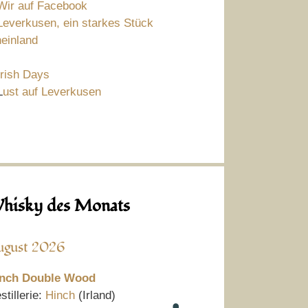
Wir auf Facebook
Leverkusen, ein starkes Stück
einland
Irish Days
L
ust auf Leverkusen
hisky des Monats
ugust 2026
nch Double Wood
stillerie:
Hinch
(Irland)