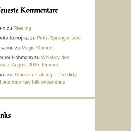
eueste Kommentare
ein
zu
Riesling
rita Konopka
zu
Petra Sprenger solo
sanne
zu
Magic Moment
rner Hohmann
zu
Whiskey des
nats August 2025: Finvara
rc
zu
Thorsten Frahling – The dirty
d one man raw folk experience
inks