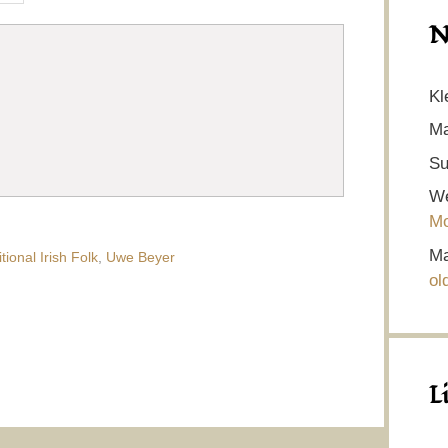
N
Kl
Ma
Su
We
Mo
Ma
itional Irish Folk
,
Uwe Beyer
ol
L