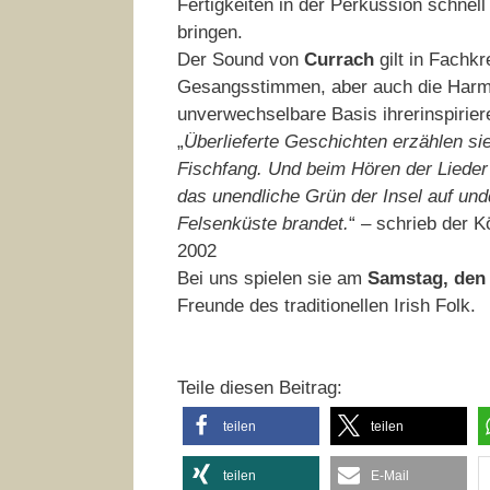
Fertigkeiten in der Perkussion schnel
bringen.
Der Sound von
Currach
gilt in Fachk
Gesangsstimmen, aber auch die Harmon
unverwechselbare Basis ihrerinspirier
„
Überlieferte Geschichten erzählen s
Fischfang. Und beim Hören der Lieder t
das unendliche Grün der Insel auf un
Felsenküste brandet.
“ – schrieb der K
2002
Bei uns spielen sie am
Samstag, den 
Freunde des traditionellen Irish Folk.
Teile diesen Beitrag:
teilen
teilen
teilen
E-Mail