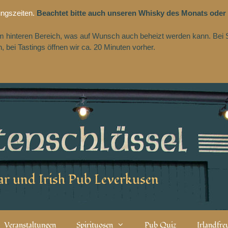
ungszeiten.
Beachtet bitte auch unseren Whisky des Monats oder
 im hinteren Bereich, was auf Wunsch auch beheizt werden kann. Bei 
 bei Tastings öffnen wir ca. 20 Minuten vorher.
r und Irish Pub Leverkusen
Veranstaltungen
Spirituosen
Pub Quiz
Irlandfr