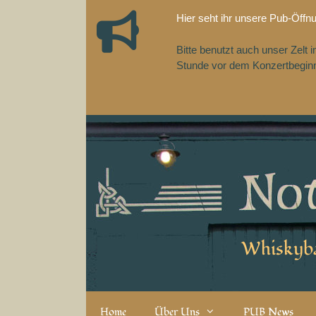
Zum
Hier seht ihr unsere Pub-Öffn
Inhalt
springen
Bitte benutzt auch unser Zelt
Stunde vor dem Konzertbeginn,
Whiskyba
Home
Über Uns
PUB News