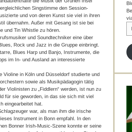
rlandaufenthalte die Musik der Grünen Insel
Bl
unvergleichlichen Singstimme den Session-
Be
sizierte und von deren Kunst sie viel in ihren
vi
til übernahm. Außer mit Gesang ist sie bei
E-
e und Tin Whistle zu hören.
Ma
Berufsmusiker und Soundtechniker eine über
Ad
lues, Rock und Jazz in die Gruppe einbringt.
tarre, Blues Harp und Banjo, Instrumente, die
ops im In- und Ausland an interessierte
e Violine in Köln und Düsseldorf studierte und
korchestern sowie als Musikpädagogin tätig
 der Violinisten zu „Fiddlern“ werden, ist nun zu
 für sie geworden, in das sie sich mit viel
ch eingearbeitet hat.
 Schlagzeuger war, als man ihm die irische
dieses Instrument in Bonn empfahl. In den
chen Bonner Irish-Music-Szene konnte er seine