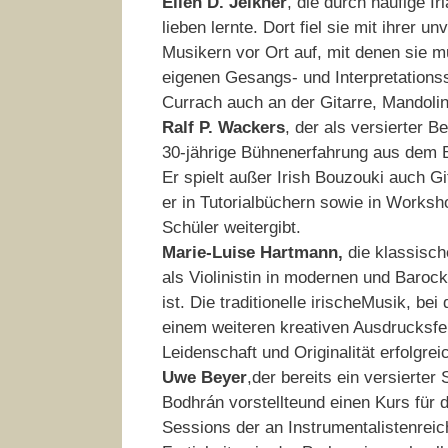
Ellen D. Jeikner
, die durch häufige I
lieben lernte. Dort fiel sie mit ihrer 
Musikern vor Ort auf, mit denen sie mu
eigenen Gesangs- und Interpretationss
Currach auch an der Gitarre, Mandolin
Ralf P. Wackers
, der als versierter 
30-jährige Bühnenerfahrung aus dem B
Er spielt außer Irish Bouzouki auch Gi
er in Tutorialbüchern sowie in Worksh
Schüler weitergibt.
Marie-Luise Hartmann,
die klassisch
als Violinistin in modernen und Baroc
ist. Die traditionelle irischeMusik, bei
einem weiteren kreativen Ausdrucksfeld
Leidenschaft und Originalität erfolgrei
Uwe Beyer
,der bereits ein versierter
Bodhrán vorstellteund einen Kurs für 
Sessions der an Instrumentalistenrei