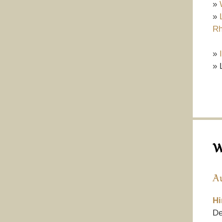
»
»
Rh
»
» 
W
A
Hi
De