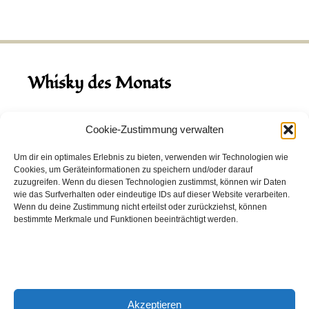
Whisky des Monats
August 2026
Cookie-Zustimmung verwalten
Hinch Double Wood
Um dir ein optimales Erlebnis zu bieten, verwenden wir Technologien wie
Cookies, um Geräteinformationen zu speichern und/oder darauf
Destillerie:
Hinch
(Irland)
zuzugreifen. Wenn du diesen Technologien zustimmst, können wir Daten
Single Malt, 43.0%
wie das Surfverhalten oder eindeutige IDs auf dieser Website verarbeiten.
Wenn du deine Zustimmung nicht erteilst oder zurückziehst, können
Peated: Nein
bestimmte Merkmale und Funktionen beeinträchtigt werden.
Fass: Virgin Oak, Bourbon Fass
Alter: 5 Jahre
4,00 EUR
Akzeptieren