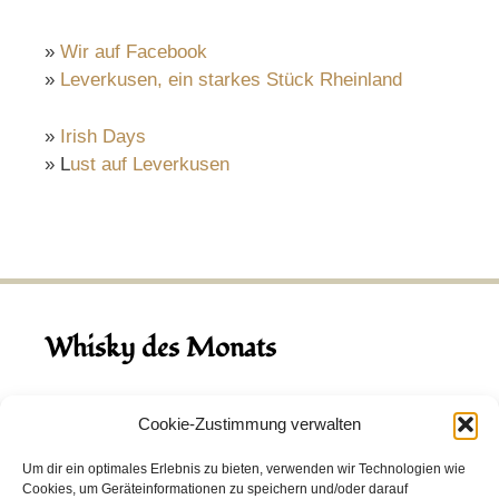
»
Wir auf Facebook
»
Leverkusen, ein starkes Stück Rheinland
»
Irish Days
» L
ust auf Leverkusen
Whisky des Monats
August 2026
Cookie-Zustimmung verwalten
Hinch Double Wood
Um dir ein optimales Erlebnis zu bieten, verwenden wir Technologien wie
Cookies, um Geräteinformationen zu speichern und/oder darauf
Destillerie:
Hinch
(Irland)