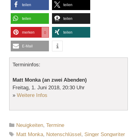
teilen
teilen
teilen
teilen
merken
teilen
0
E-Mail
Termininfos:
Matt Monka (an zwei Abenden)
Freitag, 1. Juni 2018, 20:30 Uhr
»
Weitere Infos
Kategorien
Neuigkeiten
,
Termine
Schlagwörter
Matt Monka
,
Notenschlüssel
,
Singer Songwriter