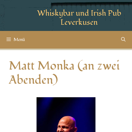
Whiskybar und Irish Pub
Leverkusen
Menü
Matt Monka (an zwei
Abenden)