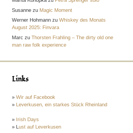
Marita Konopka
zu
Petra Sprenger solo
Susanne
zu
Magic Moment
Werner Hohmann
zu
Whiskey des Monats
August 2025: Finvara
Marc
zu
Thorsten Frahling – The dirty old one
man raw folk experience
Links
»
Wir auf Facebook
»
Leverkusen, ein starkes Stück Rheinland
»
Irish Days
» L
ust auf Leverkusen