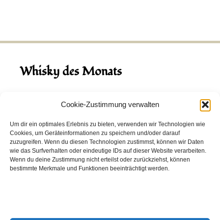
Whisky des Monats
August 2026
Cookie-Zustimmung verwalten
Hinch Double Wood
Um dir ein optimales Erlebnis zu bieten, verwenden wir Technologien wie
Cookies, um Geräteinformationen zu speichern und/oder darauf
Destillerie:
Hinch
(Irland)
zuzugreifen. Wenn du diesen Technologien zustimmst, können wir Daten
Single Malt, 43.0%
wie das Surfverhalten oder eindeutige IDs auf dieser Website verarbeiten.
Wenn du deine Zustimmung nicht erteilst oder zurückziehst, können
Peated: Nein
bestimmte Merkmale und Funktionen beeinträchtigt werden.
Fass: Virgin Oak, Bourbon Fass
Alter: 5 Jahre
4,00 EUR