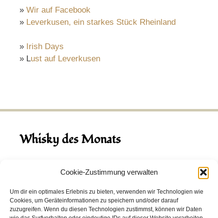
»
Wir auf Facebook
»
Leverkusen, ein starkes Stück Rheinland
»
Irish Days
» L
ust auf Leverkusen
Whisky des Monats
August 2026
Cookie-Zustimmung verwalten
Hinch Double Wood
Um dir ein optimales Erlebnis zu bieten, verwenden wir Technologien wie
Cookies, um Geräteinformationen zu speichern und/oder darauf
Destillerie:
Hinch
(Irland)
zuzugreifen. Wenn du diesen Technologien zustimmst, können wir Daten
Single Malt, 43.0%