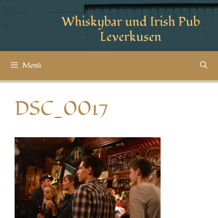
Whiskybar und Irish Pub
Leverkusen
Menü
DSC_0017