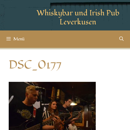
Whiskybar und Irish Pub
Leverkusen
Menü
DSC_0177