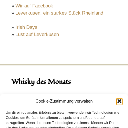
»
Wir auf Facebook
»
Leverkusen, ein starkes Stück Rheinland
»
Irish Days
» L
ust auf Leverkusen
Whisky des Monats
August 2026
Cookie-Zustimmung verwalten
Hinch Double Wood
Um dir ein optimales Erlebnis zu bieten, verwenden wir Technologien wie
Cookies, um Geräteinformationen zu speichern und/oder darauf
Destillerie:
Hinch
(Irland)
zuzugreifen. Wenn du diesen Technologien zustimmst, können wir Daten
Single Malt, 43.0%