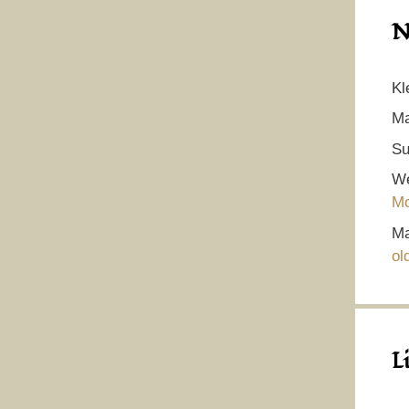
N
Kl
Ma
Su
We
Mo
Ma
ol
L