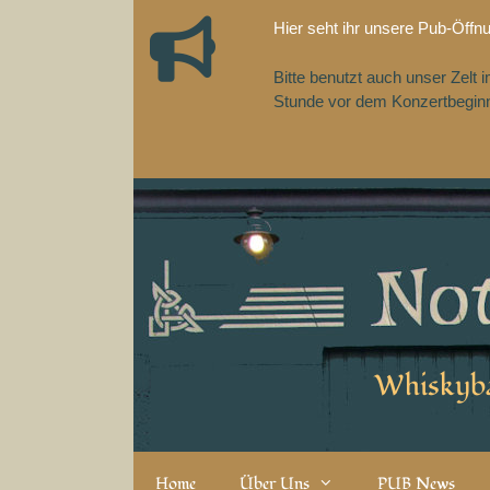
Zum
Hier seht ihr unsere Pub-Öffn
Inhalt
springen
Bitte benutzt auch unser Zelt
Stunde vor dem Konzertbeginn,
Whiskyba
Home
Über Uns
PUB News