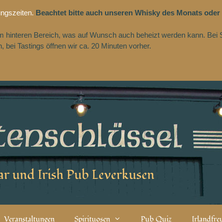
ungszeiten.
Beachtet bitte auch unseren Whisky des Monats oder
 im hinteren Bereich, was auf Wunsch auch beheizt werden kann. Bei 
 bei Tastings öffnen wir ca. 20 Minuten vorher.
r und Irish Pub Leverkusen
Veranstaltungen
Spirituosen
Pub Quiz
Irlandfr