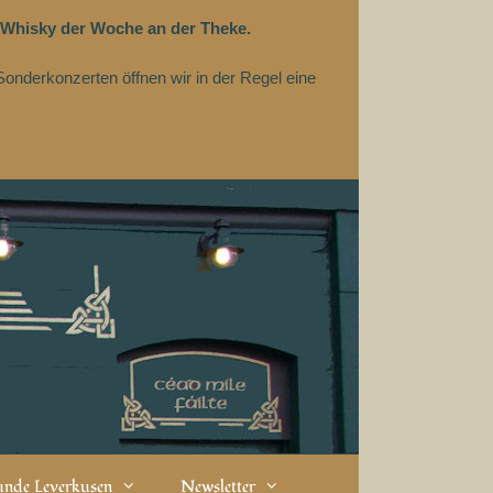
 Whisky der Woche an der Theke.
Sonderkonzerten öffnen wir in der Regel eine
eunde Leverkusen
Newsletter