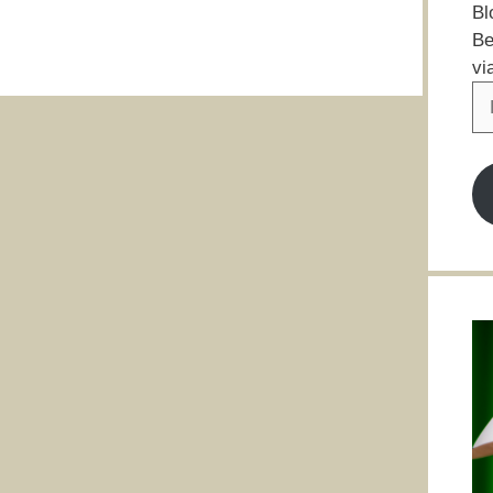
Bl
Be
vi
E-
Ma
Ad