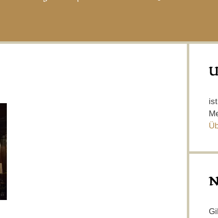
U
is
Me
Üb
N
Gi