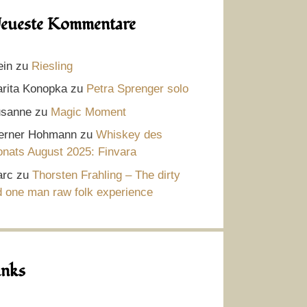
eueste Kommentare
ein
zu
Riesling
rita Konopka
zu
Petra Sprenger solo
sanne
zu
Magic Moment
rner Hohmann
zu
Whiskey des
nats August 2025: Finvara
rc
zu
Thorsten Frahling – The dirty
d one man raw folk experience
inks