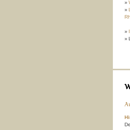
»
»
Rh
»
» 
W
A
Hi
De