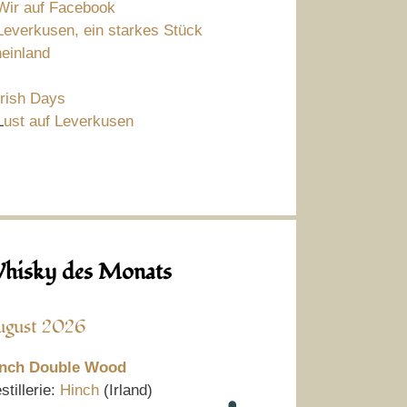
Wir auf Facebook
Leverkusen, ein starkes Stück
einland
Irish Days
L
ust auf Leverkusen
hisky des Monats
ugust 2026
nch Double Wood
stillerie:
Hinch
(Irland)