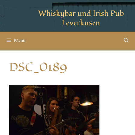
Whiskybar und Irish Pub
Leverkusen
Menü
DSC_0189