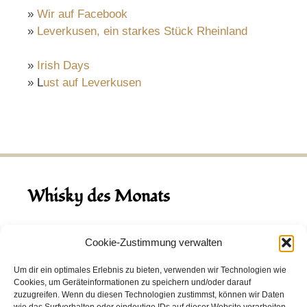
»
Wir auf Facebook
»
Leverkusen, ein starkes Stück Rheinland
»
Irish Days
» L
ust auf Leverkusen
Whisky des Monats
August 2026
Cookie-Zustimmung verwalten
Hinch Double Wood
Um dir ein optimales Erlebnis zu bieten, verwenden wir Technologien wie
Cookies, um Geräteinformationen zu speichern und/oder darauf
Destillerie:
Hinch
(Irland)
zuzugreifen. Wenn du diesen Technologien zustimmst, können wir Daten
Single Malt, 43.0%