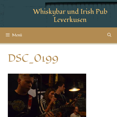
Whiskybar und Irish Pub
Leverkusen
Menü
DSC_0199