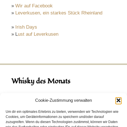
»
Wir auf Facebook
»
Leverkusen, ein starkes Stück Rheinland
»
Irish Days
» L
ust auf Leverkusen
Whisky des Monats
August 2026
Cookie-Zustimmung verwalten
Hinch Double Wood
Um dir ein optimales Erlebnis zu bieten, verwenden wir Technologien wie
Cookies, um Geräteinformationen zu speichern und/oder darauf
Destillerie:
Hinch
(Irland)
zuzugreifen. Wenn du diesen Technologien zustimmst, können wir Daten
Single Malt, 43.0%