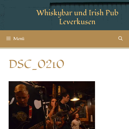
Whiskybar und Irish Pub
Leverkusen
Menü
DSC_0210