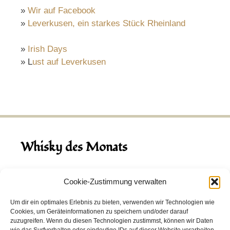
»
Wir auf Facebook
»
Leverkusen, ein starkes Stück Rheinland
»
Irish Days
» L
ust auf Leverkusen
Whisky des Monats
August 2026
Cookie-Zustimmung verwalten
Hinch Double Wood
Um dir ein optimales Erlebnis zu bieten, verwenden wir Technologien wie
Cookies, um Geräteinformationen zu speichern und/oder darauf
Destillerie:
Hinch
(Irland)
zuzugreifen. Wenn du diesen Technologien zustimmst, können wir Daten
Single Malt, 43.0%