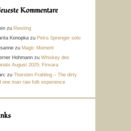
eueste Kommentare
ein
zu
Riesling
rita Konopka
zu
Petra Sprenger solo
sanne
zu
Magic Moment
rner Hohmann
zu
Whiskey des
nats August 2025: Finvara
rc
zu
Thorsten Frahling – The dirty
d one man raw folk experience
inks