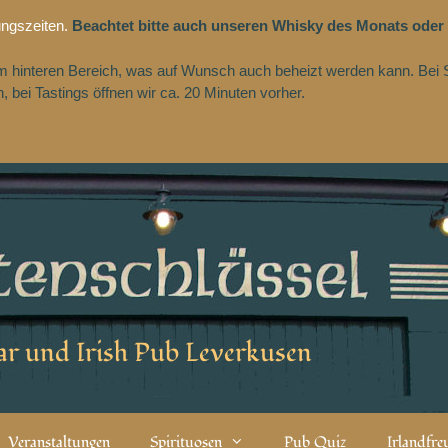
ungszeiten.
Beachtet bitte auch unseren Whisky des Monats oder
 im hinteren Bereich, was auf Wunsch auch beheizt werden kann. Bei 
 bei Tastings öffnen wir ca. 20 Minuten vorher.
r und Irish Pub Leverkusen
Veranstaltungen
Spirituosen
Pub Quiz
Irlandfr