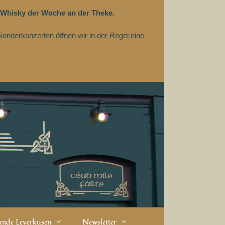
 Whisky der Woche an der Theke.
Sonderkonzerten öffnen wir in der Regel eine
eunde Leverkusen
Newsletter