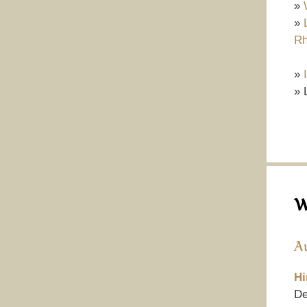
»
»
Rh
»
» 
W
A
Hi
De