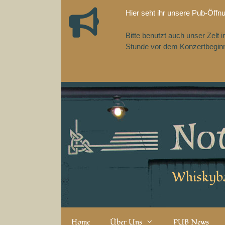
Zum
Hier seht ihr unsere Pub-Öffn
Inhalt
springen
Bitte benutzt auch unser Zelt
Stunde vor dem Konzertbeginn,
Whiskyba
Home
Über Uns
PUB News