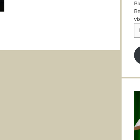
Bl
Be
vi
E-
Ma
Ad