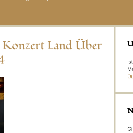
– Konzert Land Über
U
4
is
Me
Üb
N
Gi