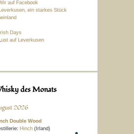
Wir auf Facebook
Leverkusen, ein starkes Stück
einland
Irish Days
L
ust auf Leverkusen
hisky des Monats
ugust 2026
nch Double Wood
stillerie:
Hinch
(Irland)