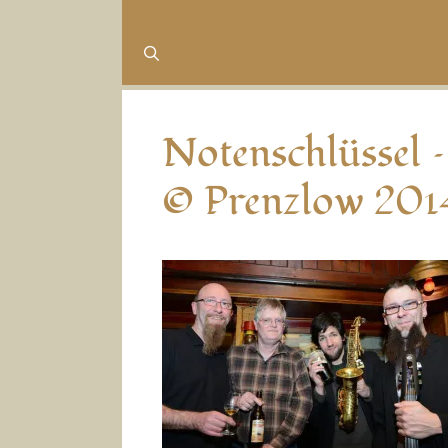
Notenschlüssel 
© Prenzlow 201