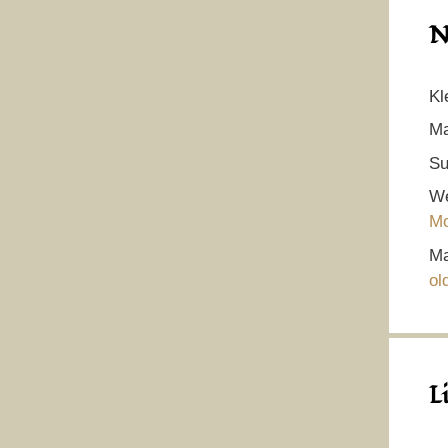
N
Kl
Ma
Su
We
Mo
Ma
ol
L