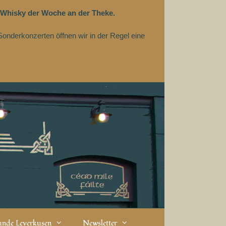
 Whisky der Woche an der Theke.
Sonderkonzerten öffnen wir in der Regel eine
eunde Leverkusen
Newsletter