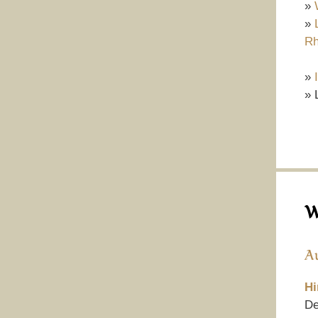
»
»
Rh
»
» 
W
A
Hi
De