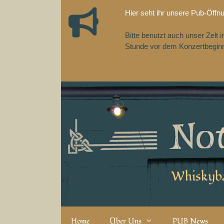
Zum
Hier seht ihr unsere Pub-Öffn
Inhalt
springen
Bitte benutzt auch unser Zelt
Stunde vor dem Konzertbeginn,
Whiskyba
Home
Über Uns
PUB News