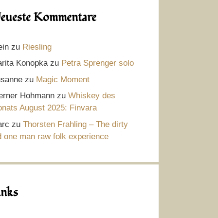
eueste Kommentare
ein
zu
Riesling
rita Konopka
zu
Petra Sprenger solo
sanne
zu
Magic Moment
rner Hohmann
zu
Whiskey des
nats August 2025: Finvara
rc
zu
Thorsten Frahling – The dirty
d one man raw folk experience
inks