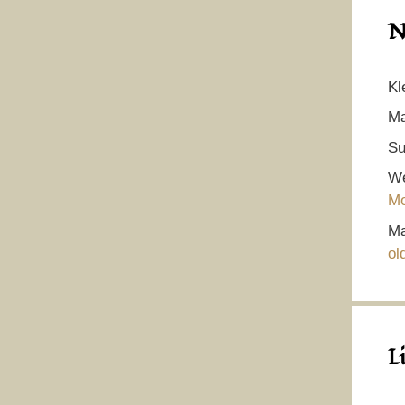
N
Kl
Ma
Su
We
Mo
Ma
ol
L