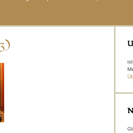
3)
U
is
Me
Üb
N
Gi