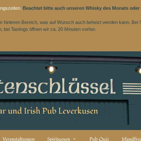
ungszeiten.
Beachtet bitte auch unseren Whisky des Monats oder
 im hinteren Bereich, was auf Wunsch auch beheizt werden kann. Bei 
 bei Tastings öffnen wir ca. 20 Minuten vorher.
r und Irish Pub Leverkusen
Veranstaltungen
Spirituosen
Pub Quiz
Irlandfr