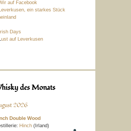
Wir auf Facebook
Leverkusen, ein starkes Stück
einland
Irish Days
L
ust auf Leverkusen
hisky des Monats
ugust 2026
nch Double Wood
stillerie:
Hinch
(Irland)