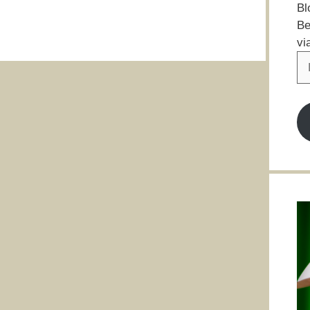
Bl
Be
vi
E-
Ma
Ad