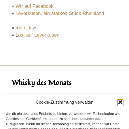
»
Wir auf Facebook
»
Leverkusen, ein starkes Stück Rheinland
»
Irish Days
» L
ust auf Leverkusen
Whisky des Monats
August 2026
Cookie-Zustimmung verwalten
Hinch Double Wood
Um dir ein optimales Erlebnis zu bieten, verwenden wir Technologien wie
Cookies, um Geräteinformationen zu speichern und/oder darauf
Destillerie:
Hinch
(Irland)
zuzugreifen. Wenn du diesen Technologien zustimmst, können wir Daten
Single Malt, 43.0%