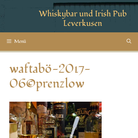
Whiskybar und Irish Pub
Leverkusen
Menü
waftabö-2017-
06©prenzlow