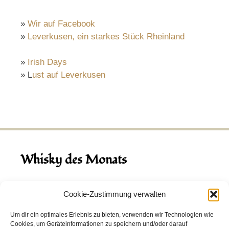
»
Wir auf Facebook
»
Leverkusen, ein starkes Stück Rheinland
»
Irish Days
» L
ust auf Leverkusen
Whisky des Monats
August 2026
Cookie-Zustimmung verwalten
Hinch Double Wood
Um dir ein optimales Erlebnis zu bieten, verwenden wir Technologien wie
Cookies, um Geräteinformationen zu speichern und/oder darauf
Destillerie:
Hinch
(Irland)