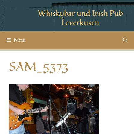
Whiskybar und Irish Pub
Leverkusen
Menü
SAM_5373