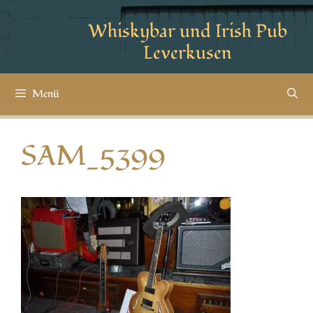
Whiskybar und Irish Pub
Leverkusen
Menü
SAM_5399