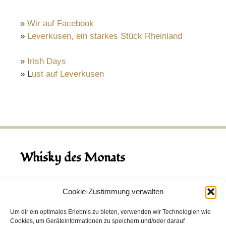
»
Wir auf Facebook
»
Leverkusen, ein starkes Stück Rheinland
»
Irish Days
» L
ust auf Leverkusen
Whisky des Monats
August 2026
Cookie-Zustimmung verwalten
Hinch Double Wood
Um dir ein optimales Erlebnis zu bieten, verwenden wir Technologien wie
Cookies, um Geräteinformationen zu speichern und/oder darauf
Destillerie:
Hinch
(Irland)