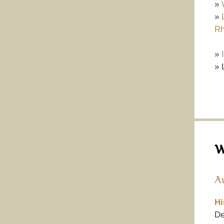
»
»
Rh
»
» 
W
A
Hi
De