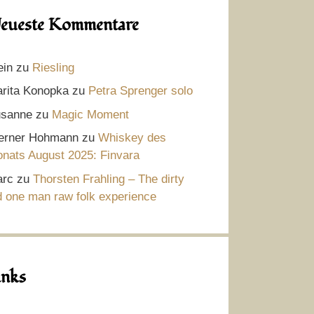
eueste Kommentare
ein
zu
Riesling
rita Konopka
zu
Petra Sprenger solo
sanne
zu
Magic Moment
rner Hohmann
zu
Whiskey des
nats August 2025: Finvara
rc
zu
Thorsten Frahling – The dirty
d one man raw folk experience
inks