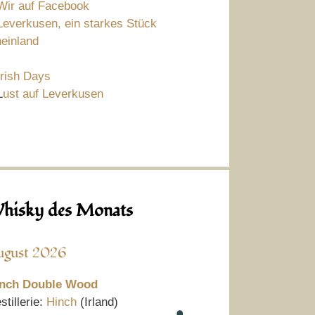
Wir auf Facebook
Leverkusen, ein starkes Stück
einland
Irish Days
L
ust auf Leverkusen
hisky des Monats
ugust 2026
nch Double Wood
stillerie:
Hinch
(Irland)