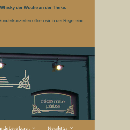
 Whisky der Woche an der Theke.
Sonderkonzerten öffnen wir in der Regel eine
eunde Leverkusen
Newsletter