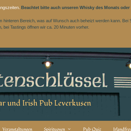
ungszeiten.
Beachtet bitte auch unseren Whisky des Monats oder
 im hinteren Bereich, was auf Wunsch auch beheizt werden kann. Bei 
 bei Tastings öffnen wir ca. 20 Minuten vorher.
r und Irish Pub Leverkusen
Veranstaltungen
Spirituosen
Pub Quiz
Irlandfr