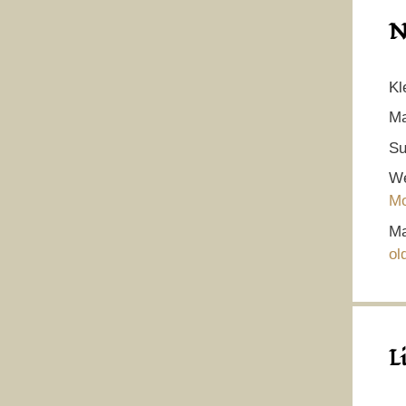
N
Kl
Ma
Su
We
Mo
Ma
ol
L