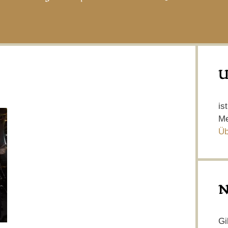
U
is
Me
Üb
N
Gi