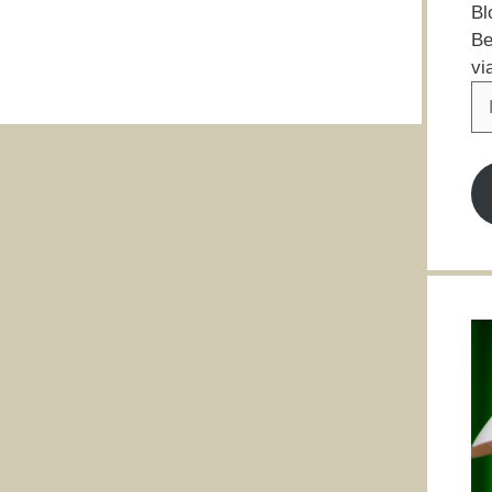
Bl
Be
vi
E-
Ma
Ad