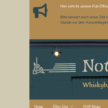
Zum
Hier seht ihr unsere Pub-Öffn
Inhalt
springen
Bitte benutzt auch unser Zelt
Stunde vor dem Konzertbeginn,
Whiskyba
Home
Über Uns
PUB News