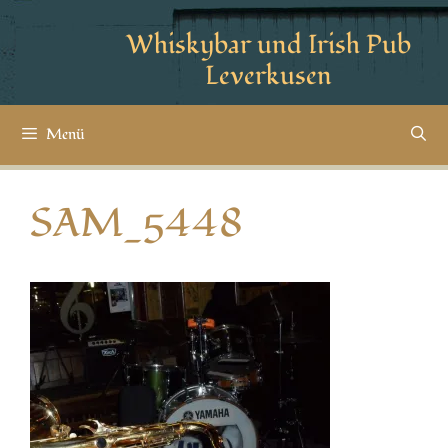
Whiskybar und Irish Pub
Leverkusen
Menü
SAM_5448