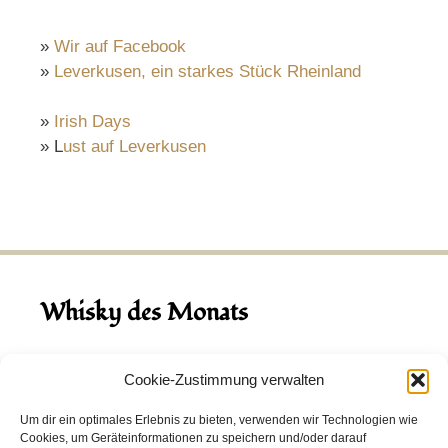
»
Wir auf Facebook
»
Leverkusen, ein starkes Stück Rheinland
»
Irish Days
» L
ust auf Leverkusen
Whisky des Monats
August 2026
Cookie-Zustimmung verwalten
Hinch Double Wood
Um dir ein optimales Erlebnis zu bieten, verwenden wir Technologien wie
Cookies, um Geräteinformationen zu speichern und/oder darauf
Destillerie:
Hinch
(Irland)