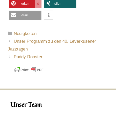
merken
teilen
0
E-Mail
Kategorien
Neuigkeiten
Unser Programm zu den 40. Leverkusener
Jazztagen
Paddy Rooster
Unser Team