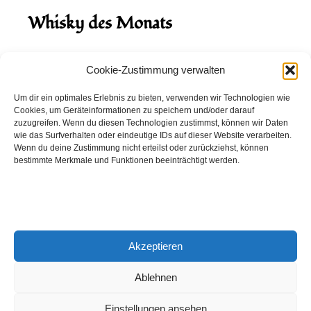
Whisky des Monats
August 2026
Cookie-Zustimmung verwalten
Hinch Double Wood
Um dir ein optimales Erlebnis zu bieten, verwenden wir Technologien wie
Cookies, um Geräteinformationen zu speichern und/oder darauf
Destillerie:
Hinch
(Irland)
zuzugreifen. Wenn du diesen Technologien zustimmst, können wir Daten
Single Malt, 43.0%
wie das Surfverhalten oder eindeutige IDs auf dieser Website verarbeiten.
Wenn du deine Zustimmung nicht erteilst oder zurückziehst, können
Peated: Nein
bestimmte Merkmale und Funktionen beeinträchtigt werden.
Fass: Virgin Oak, Bourbon Fass
Alter: 5 Jahre
4,00 EUR
Akzeptieren
Entdecke viele weitere Whiskys
in unserem
Whisky-Guide
oder
in den Whiskys des Monats.
Ablehnen
Einstellungen ansehen