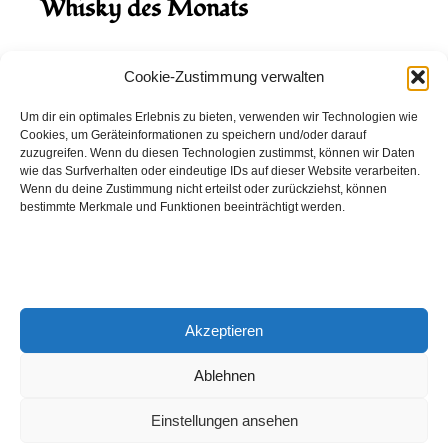
Whisky des Monats
August 2026
Cookie-Zustimmung verwalten
Hinch Double Wood
Um dir ein optimales Erlebnis zu bieten, verwenden wir Technologien wie
Cookies, um Geräteinformationen zu speichern und/oder darauf
Destillerie:
Hinch
(Irland)
zuzugreifen. Wenn du diesen Technologien zustimmst, können wir Daten
Single Malt, 43.0%
wie das Surfverhalten oder eindeutige IDs auf dieser Website verarbeiten.
Wenn du deine Zustimmung nicht erteilst oder zurückziehst, können
Peated: Nein
bestimmte Merkmale und Funktionen beeinträchtigt werden.
Fass: Virgin Oak, Bourbon Fass
Alter: 5 Jahre
4,00 EUR
Akzeptieren
Entdecke viele weitere Whiskys
in unserem
Whisky-Guide
oder
in den Whiskys des Monats.
Ablehnen
Einstellungen ansehen