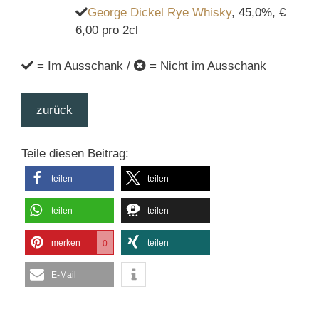
George Dickel Rye Whisky
, 45,0%, €
6,00 pro 2cl
= Im Ausschank /
= Nicht im Ausschank
zurück
Teile diesen Beitrag:
teilen
teilen
teilen
teilen
merken
teilen
0
E-Mail