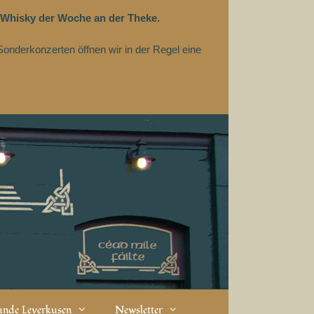
 Whisky der Woche an der Theke.
Sonderkonzerten öffnen wir in der Regel eine
eunde Leverkusen
Newsletter