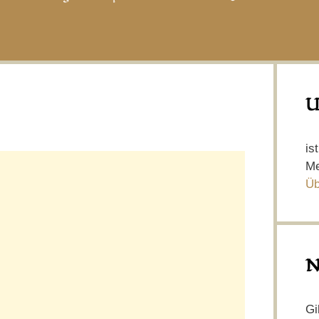
U
is
Me
Üb
N
Gi