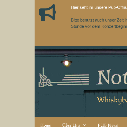
Zum
Hier seht ihr unsere Pub-Öffn
Inhalt
springen
Bitte benutzt auch unser Zelt
Stunde vor dem Konzertbeginn,
Whiskyba
Home
Über Uns
PUB News