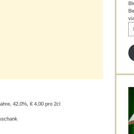
Bl
Be
vi
E-
Ma
Ad
Jahre, 42,0%, € 4,00 pro 2cl
sschank