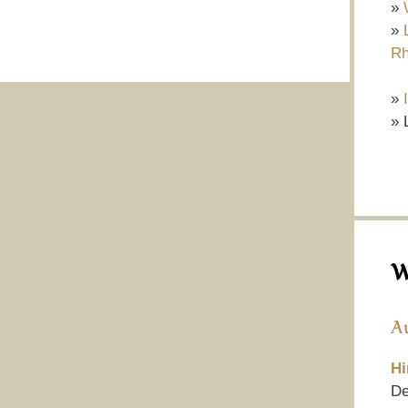
»
»
Rh
»
» 
W
A
Hi
De