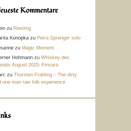
eueste Kommentare
ein
zu
Riesling
rita Konopka
zu
Petra Sprenger solo
sanne
zu
Magic Moment
rner Hohmann
zu
Whiskey des
nats August 2025: Finvara
rc
zu
Thorsten Frahling – The dirty
d one man raw folk experience
inks