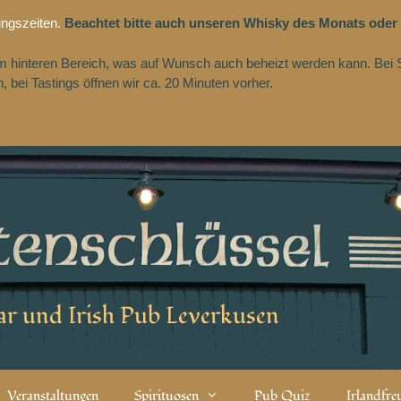
ungszeiten.
Beachtet bitte auch unseren Whisky des Monats oder
 im hinteren Bereich, was auf Wunsch auch beheizt werden kann. Bei 
 bei Tastings öffnen wir ca. 20 Minuten vorher.
r und Irish Pub Leverkusen
Veranstaltungen
Spirituosen
Pub Quiz
Irlandfr