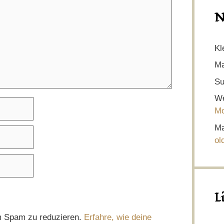
N
Kl
Ma
Su
We
Mo
Ma
ol
L
m Spam zu reduzieren.
Erfahre, wie deine