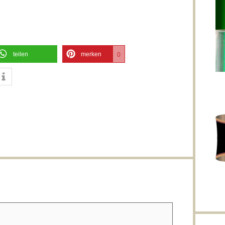
teilen
merken
0