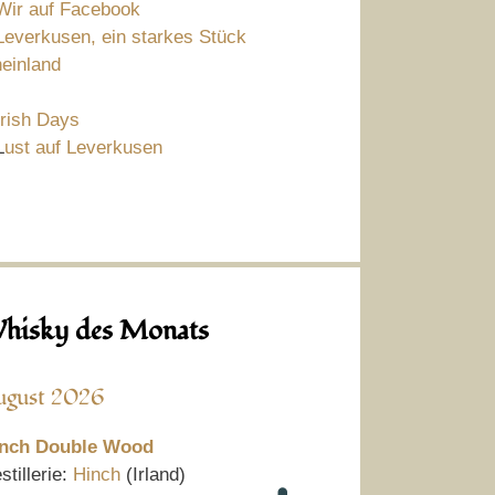
Wir auf Facebook
Leverkusen, ein starkes Stück
einland
Irish Days
L
ust auf Leverkusen
hisky des Monats
ugust 2026
nch Double Wood
stillerie:
Hinch
(Irland)