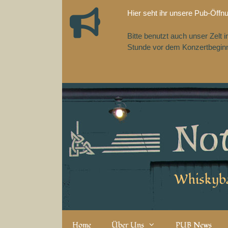
Zum
Hier seht ihr unsere Pub-Öffn
Inhalt
springen
Bitte benutzt auch unser Zelt
Stunde vor dem Konzertbeginn,
Whiskyba
Home
Über Uns
PUB News