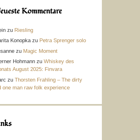
eueste Kommentare
ein
zu
Riesling
rita Konopka
zu
Petra Sprenger solo
sanne
zu
Magic Moment
rner Hohmann
zu
Whiskey des
nats August 2025: Finvara
rc
zu
Thorsten Frahling – The dirty
d one man raw folk experience
inks