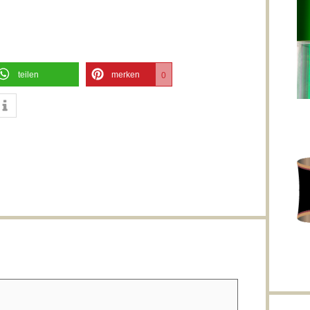
teilen
merken
0