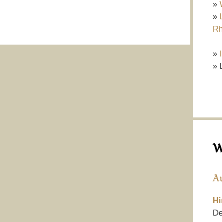
»
»
Rh
»
» 
W
A
Hi
De