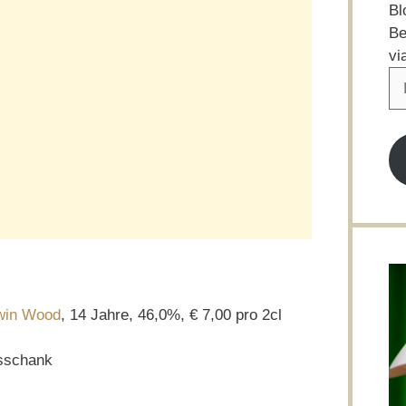
Bl
Be
vi
E-
Ma
Ad
win Wood
, 14 Jahre, 46,0%, € 7,00 pro 2cl
sschank