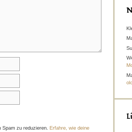
N
Kl
Ma
Su
We
Mo
Ma
ol
L
m Spam zu reduzieren.
Erfahre, wie deine