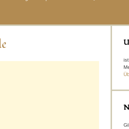
le
U
is
Me
Üb
N
Gi