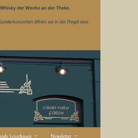
 Whisky der Woche an der Theke.
Sonderkonzerten öffnen wir in der Regel eine
eunde Leverkusen
Newsletter