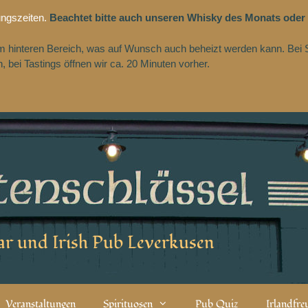
ungszeiten.
Beachtet bitte auch unseren Whisky des Monats oder
 im hinteren Bereich, was auf Wunsch auch beheizt werden kann. Bei 
 bei Tastings öffnen wir ca. 20 Minuten vorher.
r und Irish Pub Leverkusen
Veranstaltungen
Spirituosen
Pub Quiz
Irlandfr