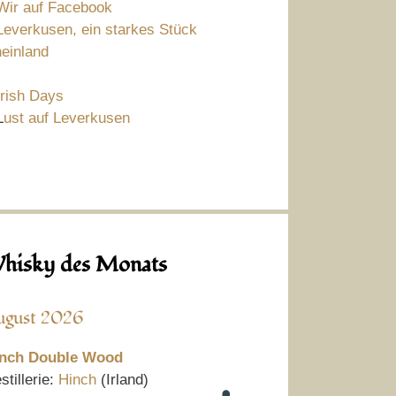
Wir auf Facebook
Leverkusen, ein starkes Stück
einland
Irish Days
L
ust auf Leverkusen
hisky des Monats
ugust 2026
nch Double Wood
stillerie:
Hinch
(Irland)