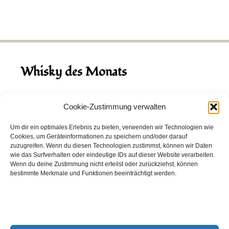
Whisky des Monats
August 2026
Cookie-Zustimmung verwalten
Hinch Double Wood
Um dir ein optimales Erlebnis zu bieten, verwenden wir Technologien wie
Cookies, um Geräteinformationen zu speichern und/oder darauf
Destillerie:
Hinch
(Irland)
zuzugreifen. Wenn du diesen Technologien zustimmst, können wir Daten
Single Malt, 43.0%
wie das Surfverhalten oder eindeutige IDs auf dieser Website verarbeiten.
Wenn du deine Zustimmung nicht erteilst oder zurückziehst, können
Peated: Nein
bestimmte Merkmale und Funktionen beeinträchtigt werden.
Fass: Virgin Oak, Bourbon Fass
Alter: 5 Jahre
4,00 EUR