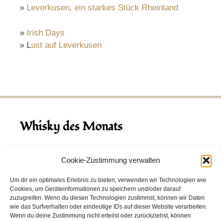
»
Leverkusen, ein starkes Stück Rheinland
»
Irish Days
» L
ust auf Leverkusen
Whisky des Monats
August 2026
Cookie-Zustimmung verwalten
Hinch Double Wood
Um dir ein optimales Erlebnis zu bieten, verwenden wir Technologien wie
Cookies, um Geräteinformationen zu speichern und/oder darauf
Destillerie:
Hinch
(Irland)
zuzugreifen. Wenn du diesen Technologien zustimmst, können wir Daten
Single Malt, 43.0%
wie das Surfverhalten oder eindeutige IDs auf dieser Website verarbeiten.
Wenn du deine Zustimmung nicht erteilst oder zurückziehst, können
Peated: Nein