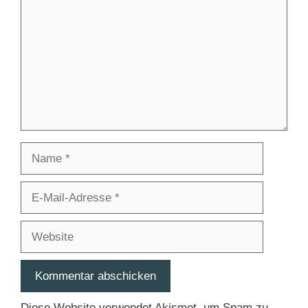
Name
E-
Mail-
Adresse
Website
Diese Website verwendet Akismet, um Spam zu