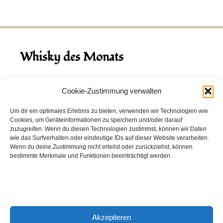
Whisky des Monats
August 2026
Cookie-Zustimmung verwalten
Hinch Double Wood
Um dir ein optimales Erlebnis zu bieten, verwenden wir Technologien wie
Cookies, um Geräteinformationen zu speichern und/oder darauf
Destillerie:
Hinch
(Irland)
zuzugreifen. Wenn du diesen Technologien zustimmst, können wir Daten
Single Malt, 43.0%
wie das Surfverhalten oder eindeutige IDs auf dieser Website verarbeiten.
Wenn du deine Zustimmung nicht erteilst oder zurückziehst, können
Peated: Nein
bestimmte Merkmale und Funktionen beeinträchtigt werden.
Fass: Virgin Oak, Bourbon Fass
Alter: 5 Jahre
4,00 EUR
Akzeptieren