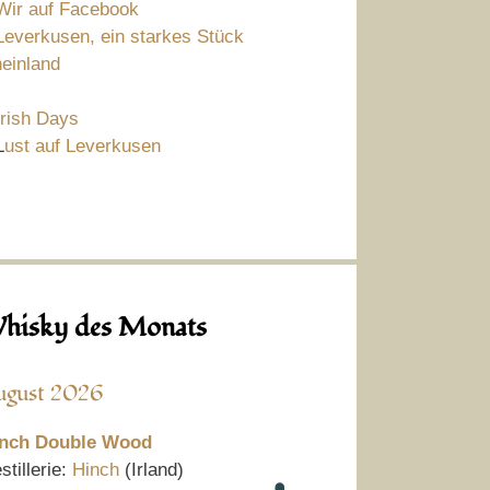
Wir auf Facebook
Leverkusen, ein starkes Stück
einland
Irish Days
L
ust auf Leverkusen
hisky des Monats
ugust 2026
nch Double Wood
stillerie:
Hinch
(Irland)