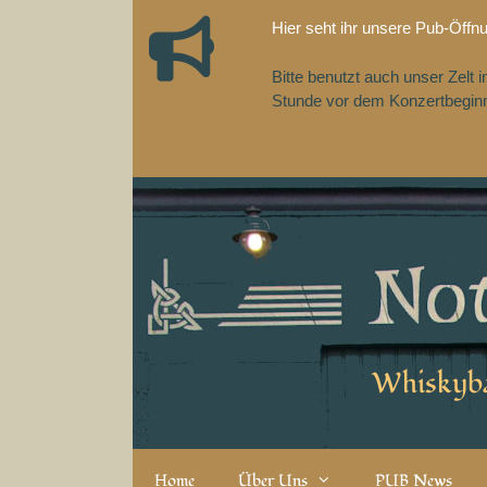
Zum
Hier seht ihr unsere Pub-Öffn
Inhalt
springen
Bitte benutzt auch unser Zelt
Stunde vor dem Konzertbeginn,
Whiskyba
Home
Über Uns
PUB News