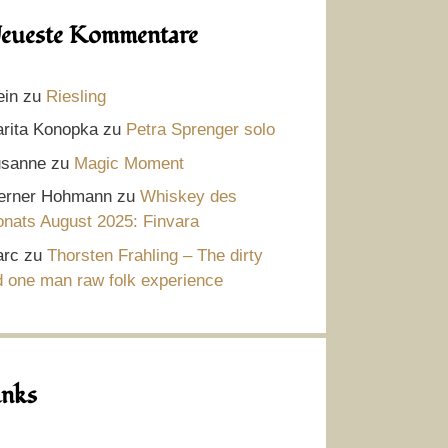
eueste Kommentare
ein
zu
Riesling
rita Konopka
zu
Petra Sprenger solo
sanne
zu
Magic Moment
rner Hohmann
zu
Whiskey des
nats August 2025: Finvara
rc
zu
Thorsten Frahling – The dirty
d one man raw folk experience
inks