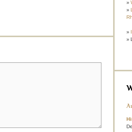
»
»
Rh
»
» 
W
A
Hi
De