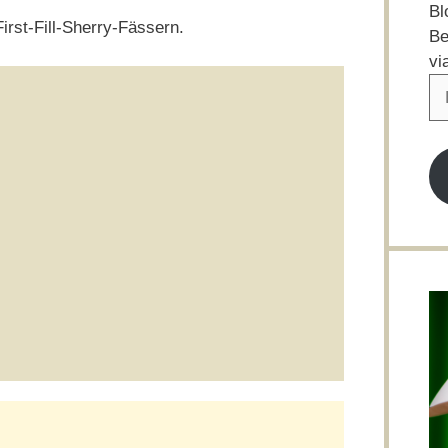
Bl
First-Fill-Sherry-Fässern.
Be
vi
E-
Ma
Ad