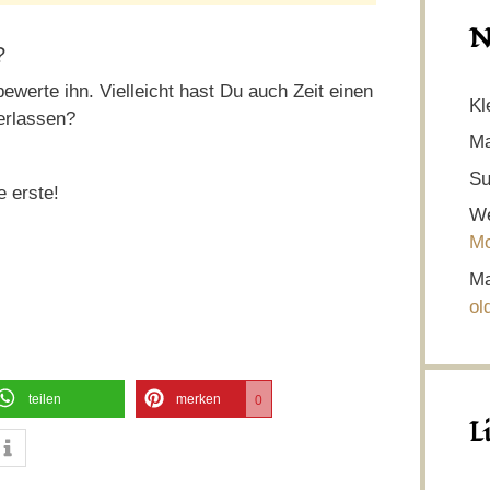
N
?
ewerte ihn. Vielleicht hast Du auch Zeit einen
Kl
erlassen?
Ma
Su
e erste!
We
Mo
Ma
ol
teilen
merken
0
L