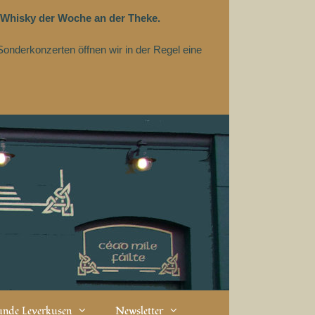
 Whisky der Woche an der Theke.
Sonderkonzerten öffnen wir in der Regel eine
eunde Leverkusen
Newsletter