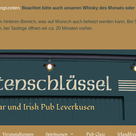
ungszeiten.
Beachtet bitte auch unseren Whisky des Monats oder
 im hinteren Bereich, was auf Wunsch auch beheizt werden kann. Bei 
 bei Tastings öffnen wir ca. 20 Minuten vorher.
r und Irish Pub Leverkusen
Veranstaltungen
Spirituosen
Pub Quiz
Irlandfr