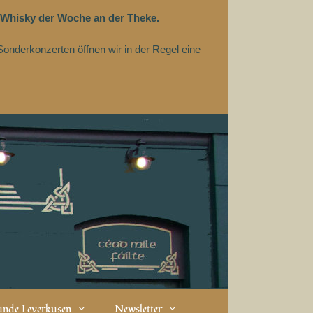
 Whisky der Woche an der Theke.
Sonderkonzerten öffnen wir in der Regel eine
eunde Leverkusen
Newsletter