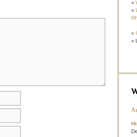
»
»
Rh
»
» 
W
A
Hi
De