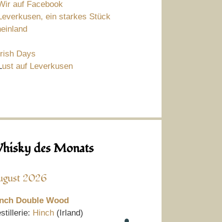
Wir auf Facebook
Leverkusen, ein starkes Stück
einland
Irish Days
L
ust auf Leverkusen
hisky des Monats
ugust 2026
nch Double Wood
stillerie:
Hinch
(Irland)