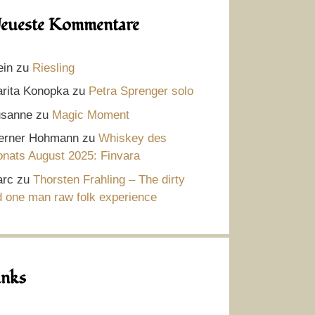
eueste Kommentare
ein
zu
Riesling
rita Konopka
zu
Petra Sprenger solo
sanne
zu
Magic Moment
rner Hohmann
zu
Whiskey des
nats August 2025: Finvara
rc
zu
Thorsten Frahling – The dirty
d one man raw folk experience
inks