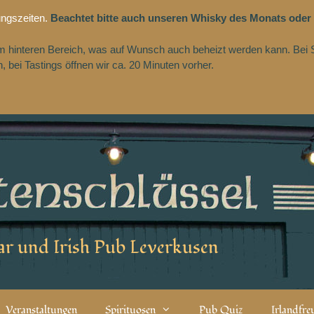
ungszeiten.
Beachtet bitte auch unseren Whisky des Monats oder
 im hinteren Bereich, was auf Wunsch auch beheizt werden kann. Bei 
 bei Tastings öffnen wir ca. 20 Minuten vorher.
r und Irish Pub Leverkusen
Veranstaltungen
Spirituosen
Pub Quiz
Irlandfr