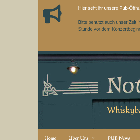
Zum
Hier seht ihr unsere Pub-Öffn
Inhalt
springen
Bitte benutzt auch unser Zelt
Stunde vor dem Konzertbeginn,
Whiskyba
Home
Über Uns
PUB News