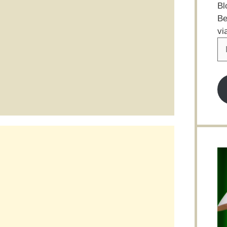
Bl
Be
vi
E-
Ma
Ad