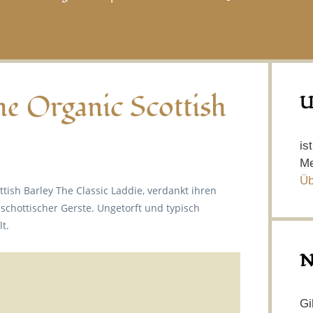
he Organic Scottish
U
is
Me
Üb
tish Barley The Classic Laddie, verdankt ihren
chottischer Gerste. Ungetorft und typisch
t.
N
Gi