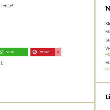
e erste!
N
Kl
Ma
Su
We
teilen
merken
0
Mo
Ma
ol
L