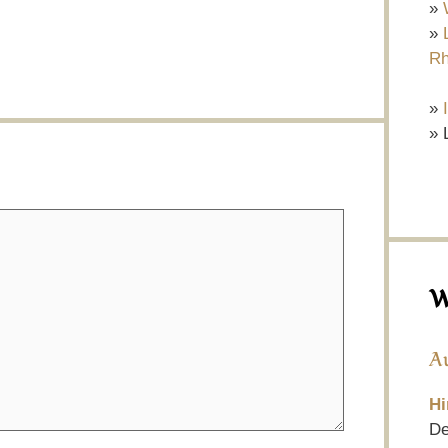
»
»
Rh
»
» 
W
A
Hi
De