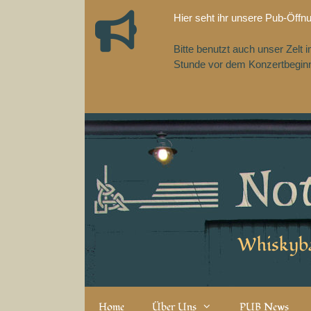
Zum
Hier seht ihr unsere Pub-Öffn
Inhalt
springen
Bitte benutzt auch unser Zelt
Stunde vor dem Konzertbeginn,
Whiskyba
Home
Über Uns
PUB News