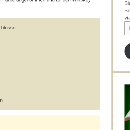
Bl
Be
vi
E-
chlüssel
Ma
Ad
en