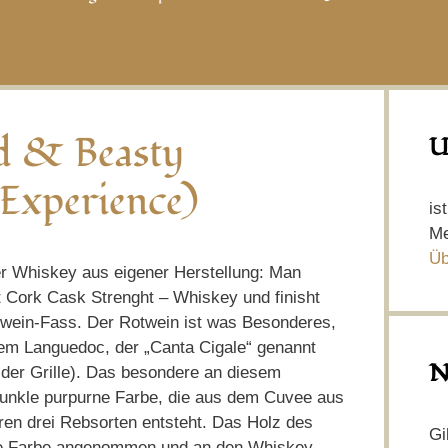
ed & Beasty
U
 Experience)
is
Me
Üb
ter Whiskey aus eigener Herstellung: Man
Cork Cask Strenght – Whiskey und finisht
twein-Fass. Der Rotwein ist was Besonderes,
em Languedoc, der „Canta Cigale“ genannt
N
 der Grille). Das besondere an diesem
dunkle purpurne Farbe, die aus dem Cuvee aus
ren drei Rebsorten entsteht. Das Holz des
Gi
se Farbe angenommen und an den Whiskey