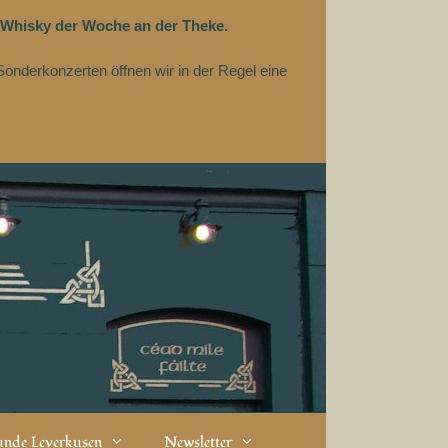
 Whisky der Woche an der Theke.
Sonderkonzerten öffnen wir in der Regel eine
eunde Leverkusen
Newsletter