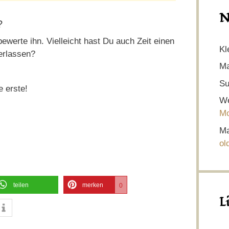
N
?
ewerte ihn. Vielleicht hast Du auch Zeit einen
Kl
erlassen?
Ma
Su
e erste!
We
Mo
Ma
ol
teilen
merken
0
L