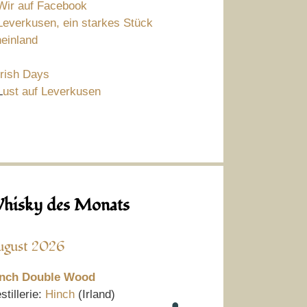
Wir auf Facebook
Leverkusen, ein starkes Stück
einland
Irish Days
L
ust auf Leverkusen
hisky des Monats
ugust 2026
nch Double Wood
stillerie:
Hinch
(Irland)