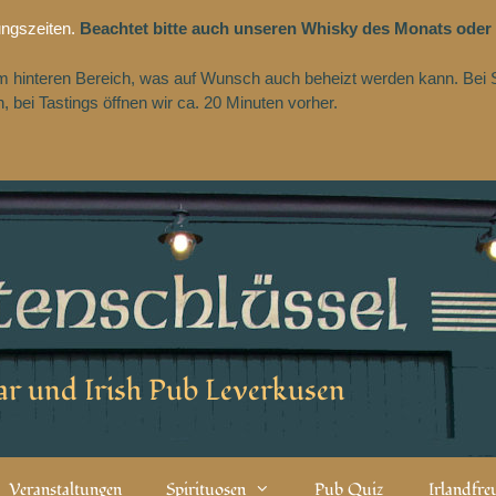
ungszeiten.
Beachtet bitte auch unseren Whisky des Monats oder
 im hinteren Bereich, was auf Wunsch auch beheizt werden kann. Bei 
 bei Tastings öffnen wir ca. 20 Minuten vorher.
r und Irish Pub Leverkusen
Veranstaltungen
Spirituosen
Pub Quiz
Irlandfr