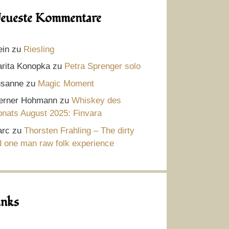
eueste Kommentare
ein
zu
Riesling
rita Konopka
zu
Petra Sprenger solo
sanne
zu
Magic Moment
rner Hohmann
zu
Whiskey des
nats August 2025: Finvara
rc
zu
Thorsten Frahling – The dirty
d one man raw folk experience
inks