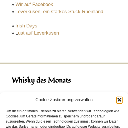
»
Wir auf Facebook
»
Leverkusen, ein starkes Stück Rheinland
»
Irish Days
» L
ust auf Leverkusen
Whisky des Monats
August 2026
Cookie-Zustimmung verwalten
Hinch Double Wood
Um dir ein optimales Erlebnis zu bieten, verwenden wir Technologien wie
Cookies, um Geräteinformationen zu speichern und/oder darauf
Destillerie:
Hinch
(Irland)
zuzugreifen. Wenn du diesen Technologien zustimmst, können wir Daten
Single Malt, 43.0%
wie das Surfverhalten oder eindeutige IDs auf dieser Website verarbeiten.