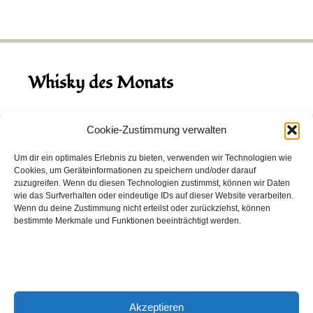
Whisky des Monats
August 2026
Cookie-Zustimmung verwalten
Hinch Double Wood
Um dir ein optimales Erlebnis zu bieten, verwenden wir Technologien wie
Cookies, um Geräteinformationen zu speichern und/oder darauf
Destillerie:
Hinch
(Irland)
zuzugreifen. Wenn du diesen Technologien zustimmst, können wir Daten
Single Malt, 43.0%
wie das Surfverhalten oder eindeutige IDs auf dieser Website verarbeiten.
Wenn du deine Zustimmung nicht erteilst oder zurückziehst, können
Peated: Nein
bestimmte Merkmale und Funktionen beeinträchtigt werden.
Fass: Virgin Oak, Bourbon Fass
Alter: 5 Jahre
4,00 EUR
Akzeptieren