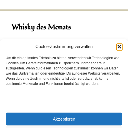
Whisky des Monats
August 2026
Cookie-Zustimmung verwalten
Hinch Double Wood
Um dir ein optimales Erlebnis zu bieten, verwenden wir Technologien wie
Cookies, um Geräteinformationen zu speichern und/oder darauf
Destillerie:
Hinch
(Irland)
zuzugreifen. Wenn du diesen Technologien zustimmst, können wir Daten
Single Malt, 43.0%
wie das Surfverhalten oder eindeutige IDs auf dieser Website verarbeiten.
Wenn du deine Zustimmung nicht erteilst oder zurückziehst, können
Peated: Nein
bestimmte Merkmale und Funktionen beeinträchtigt werden.
Fass: Virgin Oak, Bourbon Fass
Alter: 5 Jahre
4,00 EUR
Akzeptieren
Entdecke viele weitere Whiskys
in unserem