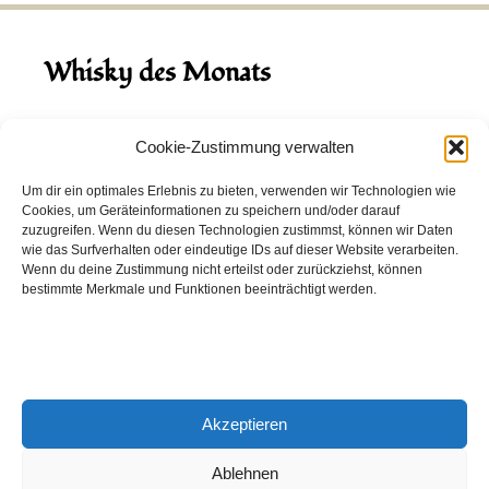
Whisky des Monats
August 2026
Cookie-Zustimmung verwalten
Hinch Double Wood
Um dir ein optimales Erlebnis zu bieten, verwenden wir Technologien wie
Cookies, um Geräteinformationen zu speichern und/oder darauf
Destillerie:
Hinch
(Irland)
zuzugreifen. Wenn du diesen Technologien zustimmst, können wir Daten
Single Malt, 43.0%
wie das Surfverhalten oder eindeutige IDs auf dieser Website verarbeiten.
Wenn du deine Zustimmung nicht erteilst oder zurückziehst, können
Peated: Nein
bestimmte Merkmale und Funktionen beeinträchtigt werden.
Fass: Virgin Oak, Bourbon Fass
Alter: 5 Jahre
4,00 EUR
Akzeptieren
Entdecke viele weitere Whiskys
in unserem
Whisky-Guide
oder
in den Whiskys des Monats.
Ablehnen