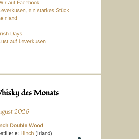
Wir auf Facebook
Leverkusen, ein starkes Stück
einland
Irish Days
L
ust auf Leverkusen
hisky des Monats
ugust 2026
nch Double Wood
stillerie:
Hinch
(Irland)