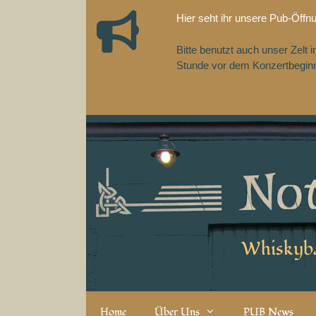
Zum
Hier seht ihr unsere Pub-Öffn
Inhalt
springen
Bitte benutzt auch unser Zelt
Stunde vor dem Konzertbeginn,
Whiskyba
Home
Über Uns
PUB News