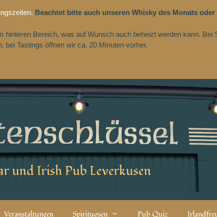
ungszeiten.
Beachtet bitte auch unseren Whisky des Monats oder
 im hinteren Bereich, was auf Wunsch auch beheizt werden kann. Bei 
 bei Tastings öffnen wir ca. 20 Minuten vorher.
r und Irish Pub Leverkusen
Veranstaltungen
Spirituosen
Pub Quiz
Irlandfr