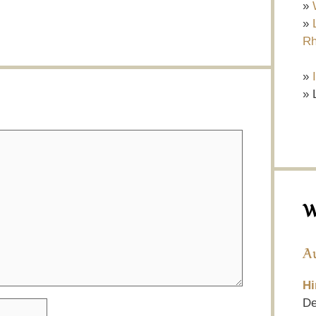
»
»
Rh
»
» 
W
A
Hi
De