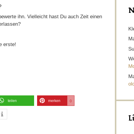
?
N
ewerte ihn. Vielleicht hast Du auch Zeit einen
erlassen?
Kl
Ma
e erste!
Su
We
Mo
Ma
ol
teilen
merken
0
L