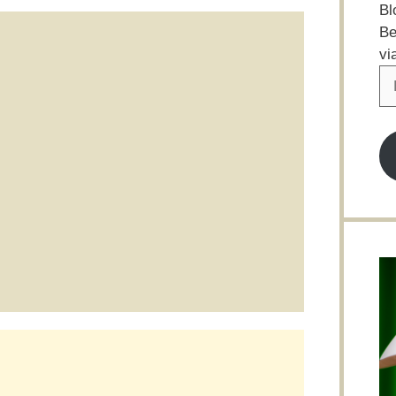
Bl
Be
vi
E-
Ma
Ad