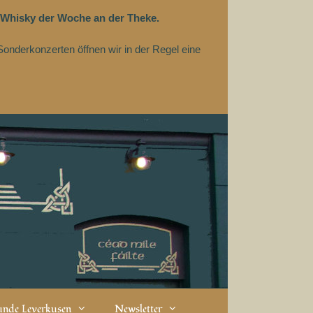
 Whisky der Woche an der Theke.
Sonderkonzerten öffnen wir in der Regel eine
eunde Leverkusen
Newsletter