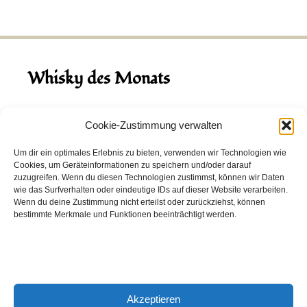
Whisky des Monats
August 2026
Cookie-Zustimmung verwalten
Hinch Double Wood
Um dir ein optimales Erlebnis zu bieten, verwenden wir Technologien wie
Cookies, um Geräteinformationen zu speichern und/oder darauf
Destillerie:
Hinch
(Irland)
zuzugreifen. Wenn du diesen Technologien zustimmst, können wir Daten
Single Malt, 43.0%
wie das Surfverhalten oder eindeutige IDs auf dieser Website verarbeiten.
Wenn du deine Zustimmung nicht erteilst oder zurückziehst, können
Peated: Nein
bestimmte Merkmale und Funktionen beeinträchtigt werden.
Fass: Virgin Oak, Bourbon Fass
Alter: 5 Jahre
4,00 EUR
Akzeptieren