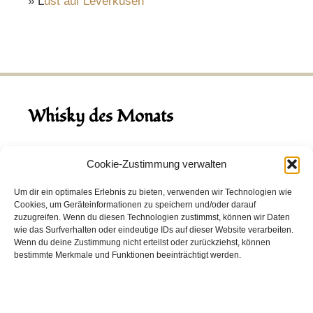
» L
ust auf Leverkusen
Whisky des Monats
August 2026
Cookie-Zustimmung verwalten
Hinch Double Wood
Um dir ein optimales Erlebnis zu bieten, verwenden wir Technologien wie
Cookies, um Geräteinformationen zu speichern und/oder darauf
Destillerie:
Hinch
(Irland)
zuzugreifen. Wenn du diesen Technologien zustimmst, können wir Daten
Single Malt, 43.0%
wie das Surfverhalten oder eindeutige IDs auf dieser Website verarbeiten.
Wenn du deine Zustimmung nicht erteilst oder zurückziehst, können
Peated: Nein
bestimmte Merkmale und Funktionen beeinträchtigt werden.
Fass: Virgin Oak, Bourbon Fass
Alter: 5 Jahre