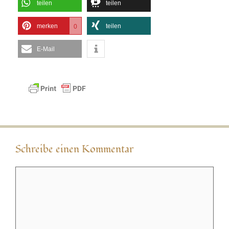
teilen
teilen
merken
teilen
0
E-Mail
Schreibe einen Kommentar
Kommentar