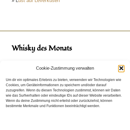
» L
ust auf Leverkusen
Whisky des Monats
August 2026
Cookie-Zustimmung verwalten
Hinch Double Wood
Um dir ein optimales Erlebnis zu bieten, verwenden wir Technologien wie
Cookies, um Geräteinformationen zu speichern und/oder darauf
Destillerie:
Hinch
(Irland)
zuzugreifen. Wenn du diesen Technologien zustimmst, können wir Daten
Single Malt, 43.0%
wie das Surfverhalten oder eindeutige IDs auf dieser Website verarbeiten.
Wenn du deine Zustimmung nicht erteilst oder zurückziehst, können
Peated: Nein
bestimmte Merkmale und Funktionen beeinträchtigt werden.
Fass: Virgin Oak, Bourbon Fass
Alter: 5 Jahre