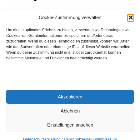
August 2026
Cookie-Zustimmung verwalten
Hinch Double Wood
Um dir ein optimales Erlebnis zu bieten, verwenden wir Technologien wie
Cookies, um Geräteinformationen zu speichern und/oder darauf
Destillerie:
Hinch
(Irland)
zuzugreifen. Wenn du diesen Technologien zustimmst, können wir Daten
Single Malt, 43.0%
wie das Surfverhalten oder eindeutige IDs auf dieser Website verarbeiten.
Wenn du deine Zustimmung nicht erteilst oder zurückziehst, können
Peated: Nein
bestimmte Merkmale und Funktionen beeinträchtigt werden.
Fass: Virgin Oak, Bourbon Fass
Alter: 5 Jahre
4,00 EUR
Akzeptieren
Entdecke viele weitere Whiskys
in unserem
Whisky-Guide
oder
in den Whiskys des Monats.
Ablehnen
Einstellungen ansehen
© 2026 Notenschlüssel Leverkusen |
Impressum
|
Datenschutz
Datenschutzerklärung
Datenschutzerklärung
Impressum