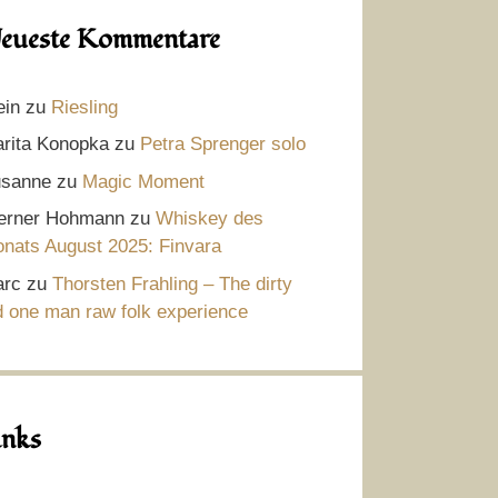
eueste Kommentare
ein
zu
Riesling
rita Konopka
zu
Petra Sprenger solo
sanne
zu
Magic Moment
rner Hohmann
zu
Whiskey des
nats August 2025: Finvara
rc
zu
Thorsten Frahling – The dirty
d one man raw folk experience
inks