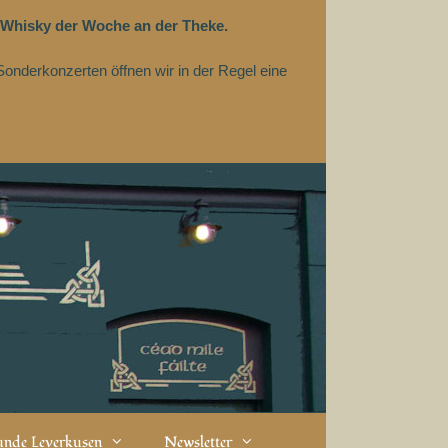
 Whisky der Woche an der Theke.
Sonderkonzerten öffnen wir in der Regel eine
eunde Leverkusen
Newsletter