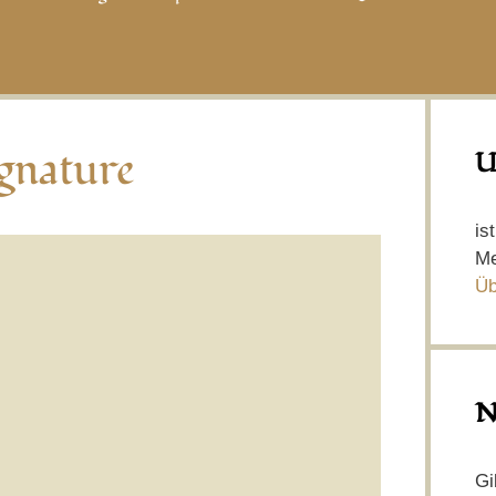
gnature
U
is
Me
Üb
N
Gi