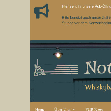
Zum
Hier seht ihr unsere Pub-Öffn
Inhalt
springen
Bitte benutzt auch unser Zelt
Stunde vor dem Konzertbeginn,
Whiskyba
Home
Über Uns
PUB News