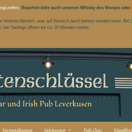
ungszeiten.
Beachtet bitte auch unseren Whisky des Monats oder
 im hinteren Bereich, was auf Wunsch auch beheizt werden kann. Bei 
 bei Tastings öffnen wir ca. 20 Minuten vorher.
r und Irish Pub Leverkusen
Veranstaltungen
Spirituosen
Pub Quiz
Irlandfr