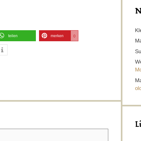
N
Kl
teilen
merken
0
Ma
Su
We
Mo
Ma
ol
L