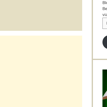
Bl
Be
vi
E-
Ma
Ad