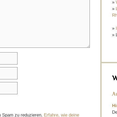
»
»
Rh
»
» 
W
A
Hi
De
m Spam zu reduzieren.
Erfahre, wie deine