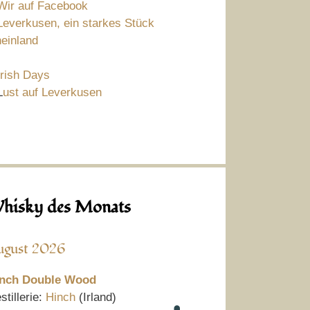
Wir auf Facebook
Leverkusen, ein starkes Stück
einland
Irish Days
L
ust auf Leverkusen
hisky des Monats
ugust 2026
nch Double Wood
stillerie:
Hinch
(Irland)