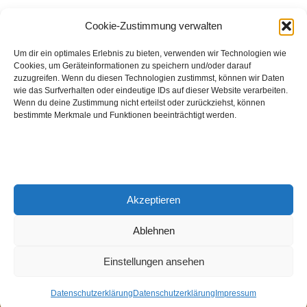
August 2026
Cookie-Zustimmung verwalten
Hinch Double Wood
Um dir ein optimales Erlebnis zu bieten, verwenden wir Technologien wie
Cookies, um Geräteinformationen zu speichern und/oder darauf
Destillerie:
Hinch
(Irland)
zuzugreifen. Wenn du diesen Technologien zustimmst, können wir Daten
Single Malt, 43.0%
wie das Surfverhalten oder eindeutige IDs auf dieser Website verarbeiten.
Wenn du deine Zustimmung nicht erteilst oder zurückziehst, können
Peated: Nein
bestimmte Merkmale und Funktionen beeinträchtigt werden.
Fass: Virgin Oak, Bourbon Fass
Alter: 5 Jahre
4,00 EUR
Akzeptieren
Entdecke viele weitere Whiskys
in unserem
Whisky-Guide
oder
in den Whiskys des Monats.
Ablehnen
Einstellungen ansehen
© 2026 Notenschlüssel Leverkusen |
Impressum
|
Datenschutz
Datenschutzerklärung
Datenschutzerklärung
Impressum