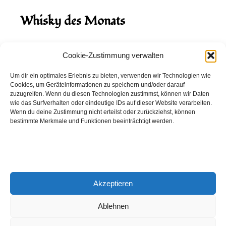
Whisky des Monats
August 2026
Cookie-Zustimmung verwalten
Hinch Double Wood
Um dir ein optimales Erlebnis zu bieten, verwenden wir Technologien wie
Cookies, um Geräteinformationen zu speichern und/oder darauf
Destillerie:
Hinch
(Irland)
zuzugreifen. Wenn du diesen Technologien zustimmst, können wir Daten
Single Malt, 43.0%
wie das Surfverhalten oder eindeutige IDs auf dieser Website verarbeiten.
Wenn du deine Zustimmung nicht erteilst oder zurückziehst, können
Peated: Nein
bestimmte Merkmale und Funktionen beeinträchtigt werden.
Fass: Virgin Oak, Bourbon Fass
Alter: 5 Jahre
4,00 EUR
Akzeptieren
Entdecke viele weitere Whiskys
in unserem
Whisky-Guide
oder
in den Whiskys des Monats.
Ablehnen