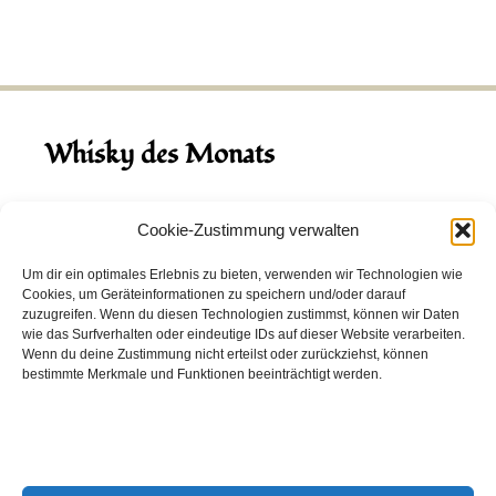
Whisky des Monats
August 2026
Cookie-Zustimmung verwalten
Hinch Double Wood
Um dir ein optimales Erlebnis zu bieten, verwenden wir Technologien wie
Cookies, um Geräteinformationen zu speichern und/oder darauf
Destillerie:
Hinch
(Irland)
zuzugreifen. Wenn du diesen Technologien zustimmst, können wir Daten
Single Malt, 43.0%
wie das Surfverhalten oder eindeutige IDs auf dieser Website verarbeiten.
Wenn du deine Zustimmung nicht erteilst oder zurückziehst, können
Peated: Nein
bestimmte Merkmale und Funktionen beeinträchtigt werden.
Fass: Virgin Oak, Bourbon Fass
Alter: 5 Jahre
4,00 EUR