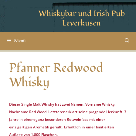
Whiskybar und Irish Pub
Leverkusen
Menü
Pfanner Redwood
Whisky
Dieser Single Malt Whisky hat zwei Namen. Vorname Whisky,
Nachname Red Wood. Letzterer erklärt seine prägende Herkunft. 3
Jahre in einem ganz besonderen Rotweinfass mit einer
einzigartigen Aromatik gereift.
Erhältlich in einer limitierten
Auflage von 1.800 Flaschen.