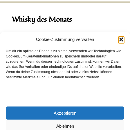
Whisky des Monats
August 2026
Cookie-Zustimmung verwalten
Hinch Double Wood
Um dir ein optimales Erlebnis zu bieten, verwenden wir Technologien wie
Cookies, um Geräteinformationen zu speichern und/oder darauf
Destillerie:
Hinch
(Irland)
zuzugreifen. Wenn du diesen Technologien zustimmst, können wir Daten
Single Malt, 43.0%
wie das Surfverhalten oder eindeutige IDs auf dieser Website verarbeiten.
Wenn du deine Zustimmung nicht erteilst oder zurückziehst, können
Peated: Nein
bestimmte Merkmale und Funktionen beeinträchtigt werden.
Fass: Virgin Oak, Bourbon Fass
Alter: 5 Jahre
4,00 EUR
Akzeptieren
Entdecke viele weitere Whiskys
in unserem
Whisky-Guide
oder
in den Whiskys des Monats.
Ablehnen