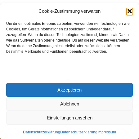
August 2026
Cookie-Zustimmung verwalten
Hinch Double Wood
Um dir ein optimales Erlebnis zu bieten, verwenden wir Technologien wie
Cookies, um Geräteinformationen zu speichern und/oder darauf
Destillerie:
Hinch
(Irland)
zuzugreifen. Wenn du diesen Technologien zustimmst, können wir Daten
Single Malt, 43.0%
wie das Surfverhalten oder eindeutige IDs auf dieser Website verarbeiten.
Wenn du deine Zustimmung nicht erteilst oder zurückziehst, können
Peated: Nein
bestimmte Merkmale und Funktionen beeinträchtigt werden.
Fass: Virgin Oak, Bourbon Fass
Alter: 5 Jahre
4,00 EUR
Akzeptieren
Entdecke viele weitere Whiskys
in unserem
Whisky-Guide
oder
in den Whiskys des Monats.
Ablehnen
Einstellungen ansehen
© 2026 Notenschlüssel Leverkusen |
Impressum
|
Datenschutz
Datenschutzerklärung
Datenschutzerklärung
Impressum