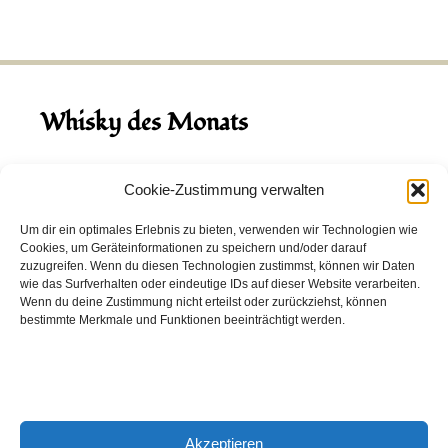
Whisky des Monats
August 2026
Cookie-Zustimmung verwalten
Hinch Double Wood
Um dir ein optimales Erlebnis zu bieten, verwenden wir Technologien wie
Cookies, um Geräteinformationen zu speichern und/oder darauf
Destillerie:
Hinch
(Irland)
zuzugreifen. Wenn du diesen Technologien zustimmst, können wir Daten
Single Malt, 43.0%
wie das Surfverhalten oder eindeutige IDs auf dieser Website verarbeiten.
Wenn du deine Zustimmung nicht erteilst oder zurückziehst, können
Peated: Nein
bestimmte Merkmale und Funktionen beeinträchtigt werden.
Fass: Virgin Oak, Bourbon Fass
Alter: 5 Jahre
4,00 EUR
Akzeptieren