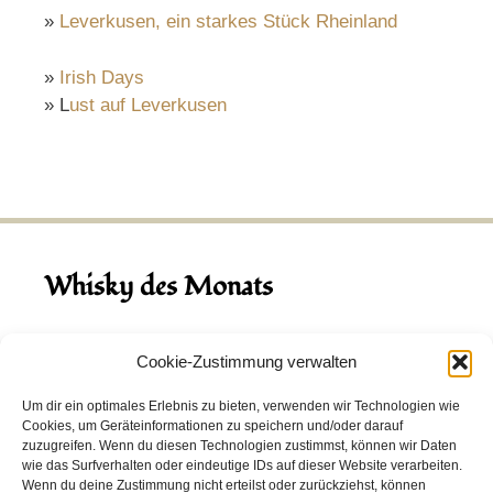
»
Leverkusen, ein starkes Stück Rheinland
»
Irish Days
» L
ust auf Leverkusen
Whisky des Monats
August 2026
Cookie-Zustimmung verwalten
Hinch Double Wood
Um dir ein optimales Erlebnis zu bieten, verwenden wir Technologien wie
Cookies, um Geräteinformationen zu speichern und/oder darauf
Destillerie:
Hinch
(Irland)
zuzugreifen. Wenn du diesen Technologien zustimmst, können wir Daten
Single Malt, 43.0%
wie das Surfverhalten oder eindeutige IDs auf dieser Website verarbeiten.
Wenn du deine Zustimmung nicht erteilst oder zurückziehst, können