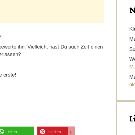
N
Kl
?
Ma
ewerte ihn. Vielleicht hast Du auch Zeit einen
Su
erlassen?
We
Mo
e erste!
Ma
ol
L
teilen
merken
0