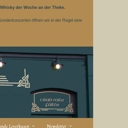
 Whisky der Woche an der Theke.
Sonderkonzerten öffnen wir in der Regel eine
eunde Leverkusen
Newsletter