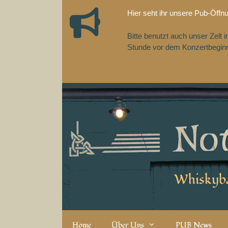
Zum
Hier seht ihr unsere Pub-Öffn
Inhalt
springen
Bitte benutzt auch unser Zelt
Stunde vor dem Konzertbeginn,
Whiskyba
Home
Über Uns
PUB News