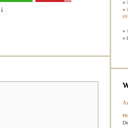
»
»
Rh
»
» 
W
A
Hi
De