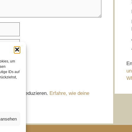
ookies, um
En
esen
un
tige IDs auf
rückziehst,
Wh
m Spam zu reduzieren.
Erfahre, wie deine
n ansehen