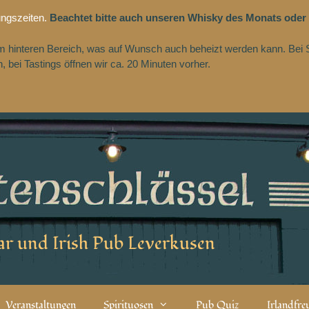
ungszeiten.
Beachtet bitte auch unseren Whisky des Monats oder
 im hinteren Bereich, was auf Wunsch auch beheizt werden kann. Bei 
 bei Tastings öffnen wir ca. 20 Minuten vorher.
r und Irish Pub Leverkusen
Veranstaltungen
Spirituosen
Pub Quiz
Irlandfr