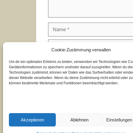
Name
E-
Cookie-Zustimmung verwalten
Mail-
Adresse
Website
Um dir ein optimales Erlebnis zu bieten, verwenden wir Technologien wie C
Geräteinformationen zu speichern und/oder darauf zuzugreifen. Wenn du di
Technologien zustimmst, können wir Daten wie das Surfverhalten oder eindeu
dieser Website verarbeiten. Wenn du deine Zustimmung nicht erteilst oder zu
können bestimmte Merkmale und Funktionen beeinträchtigt werden.
Diese Website verwendet Akismet, u
Kommentardaten verarbeitet werden.
Akzeptieren
Ablehnen
Einstellunge