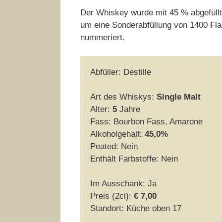
Der Whiskey wurde mit 45 % abgefüllt u
um eine Sonderabfüllung von 1400 Flas
nummeriert.
Abfüller: Destille
Art des Whiskys:
Single Malt
Alter:
5
Jahre
Fass: Bourbon Fass, Amarone
Alkoholgehalt:
45,0%
Peated: Nein
Enthält Farbstoffe: Nein
Im Ausschank: Ja
Preis (2cl):
€ 7,00
Standort: Küche oben 17