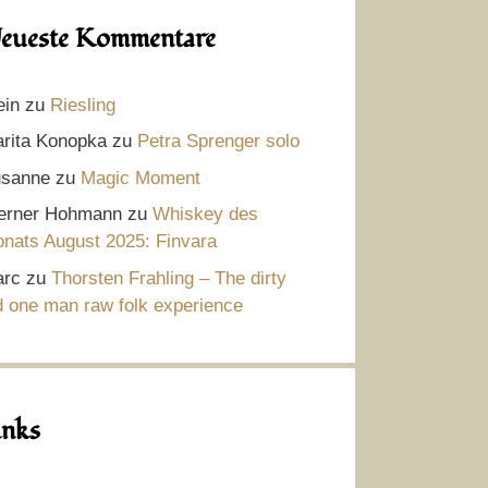
eueste Kommentare
ein
zu
Riesling
rita Konopka
zu
Petra Sprenger solo
sanne
zu
Magic Moment
rner Hohmann
zu
Whiskey des
nats August 2025: Finvara
rc
zu
Thorsten Frahling – The dirty
d one man raw folk experience
inks