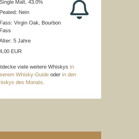
Single Malt, 43.0%
Peated: Nein
Fass: Virgin Oak, Bourbon
Fass
Alter: 5 Jahre
4,00 EUR
tdecke viele weitere Whiskys
in
serem Whisky-Guide
oder
in den
iskys des Monats.