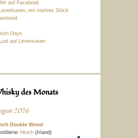
Wir auf Facebook
Leverkusen, ein starkes Stück
einland
Irish Days
L
ust auf Leverkusen
hisky des Monats
ugust 2026
nch Double Wood
stillerie:
Hinch
(Irland)