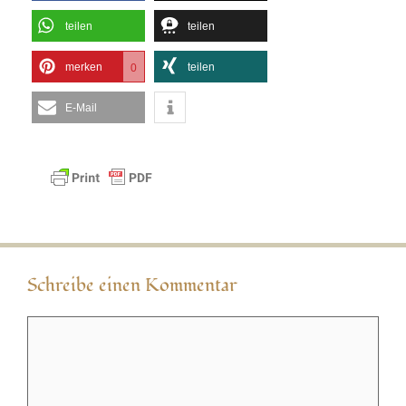
teilen
teilen
merken
teilen
0
E-Mail
Schreibe einen Kommentar
Kommentar