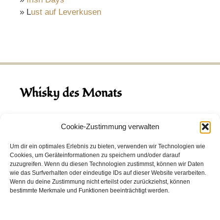
» L
ust auf Leverkusen
Whisky des Monats
August 2026
Cookie-Zustimmung verwalten
Hinch Double Wood
Um dir ein optimales Erlebnis zu bieten, verwenden wir Technologien wie
Cookies, um Geräteinformationen zu speichern und/oder darauf
Destillerie:
Hinch
(Irland)
zuzugreifen. Wenn du diesen Technologien zustimmst, können wir Daten
Single Malt, 43.0%
wie das Surfverhalten oder eindeutige IDs auf dieser Website verarbeiten.
Wenn du deine Zustimmung nicht erteilst oder zurückziehst, können
Peated: Nein
bestimmte Merkmale und Funktionen beeinträchtigt werden.
Fass: Virgin Oak, Bourbon Fass
Alter: 5 Jahre