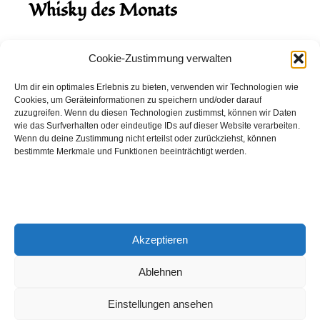
Whisky des Monats
August 2026
Cookie-Zustimmung verwalten
Hinch Double Wood
Um dir ein optimales Erlebnis zu bieten, verwenden wir Technologien wie
Cookies, um Geräteinformationen zu speichern und/oder darauf
Destillerie:
Hinch
(Irland)
zuzugreifen. Wenn du diesen Technologien zustimmst, können wir Daten
Single Malt, 43.0%
wie das Surfverhalten oder eindeutige IDs auf dieser Website verarbeiten.
Wenn du deine Zustimmung nicht erteilst oder zurückziehst, können
Peated: Nein
bestimmte Merkmale und Funktionen beeinträchtigt werden.
Fass: Virgin Oak, Bourbon Fass
Alter: 5 Jahre
4,00 EUR
Akzeptieren
Entdecke viele weitere Whiskys
in unserem
Whisky-Guide
oder
in den Whiskys des Monats.
Ablehnen
Einstellungen ansehen