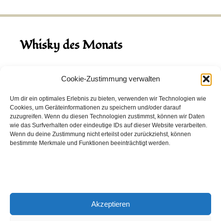
Whisky des Monats
August 2026
Cookie-Zustimmung verwalten
Hinch Double Wood
Um dir ein optimales Erlebnis zu bieten, verwenden wir Technologien wie
Cookies, um Geräteinformationen zu speichern und/oder darauf
Destillerie:
Hinch
(Irland)
zuzugreifen. Wenn du diesen Technologien zustimmst, können wir Daten
Single Malt, 43.0%
wie das Surfverhalten oder eindeutige IDs auf dieser Website verarbeiten.
Wenn du deine Zustimmung nicht erteilst oder zurückziehst, können
Peated: Nein
bestimmte Merkmale und Funktionen beeinträchtigt werden.
Fass: Virgin Oak, Bourbon Fass
Alter: 5 Jahre
4,00 EUR
Akzeptieren
Entdecke viele weitere Whiskys
in unserem